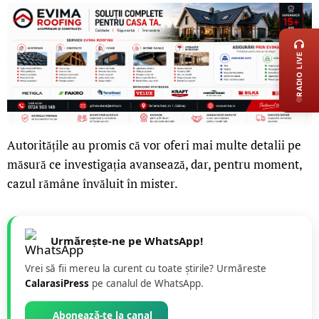
LIVE 
RADIO LIVE
Autoritățile au promis că vor oferi mai multe detalii pe
măsură ce investigația avansează, dar, pentru moment,
cazul rămâne învăluit în mister.
Urmărește-ne pe WhatsApp!
Vrei să fii mereu la curent cu toate știrile? Urmăreste
CalarasiPress
pe canalul de WhatsApp.
Abonează-te la canal