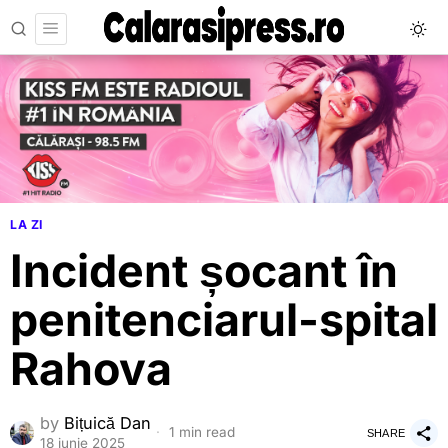
LA ZI
Incident șocant în
penitenciarul-spital
Rahova
by
Bițuică Dan
1 min read
SHARE
18 iunie 2025