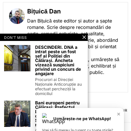
Bițuică Dan
Dan Bițuică este editor și autor a șapte
romane. Scrie despre recomandări de
carte, remedii naturiste, actualitate,
DON'T MISS
cotidian politic, sport și istorie, abordând
subiectele într-un stil accesibil și orientat
DESCINDERI. DNA a
intrat peste un fost
spre informare.
șef al Poliției din
Prin activitatea sa editorială, urmărește să
Călărași. Ancheta
vizează suspiciuni
ofere cititorilor conținut clar, echilibrat și
privind un concurs de
relevant, adaptat interesului public.
angajare
Procurori ai Direcției
Naționale Anticorupție au
efectuat percheziții la
domiciliul
Bani europeni pentru
Călărași: Prefectul
TERMENI ȘI CONDIȚII
COOKIES
POLITICA DE ANULARE & RETUR
Laurențiu State anunță
×
PUBLICITATE ONLINE & TIPĂRITĂ
DESPRE NOI
CONTACT
colaborarea cu ADR
Urmărește-ne pe WhatsApp!
ZIARUL ANUNȚUL CĂLĂRĂȘEAN
Sud-Muntenia pentru
noi finanțări
Vrei să fii mereu la curent cu toate știrile?
Călărașul se pregătește