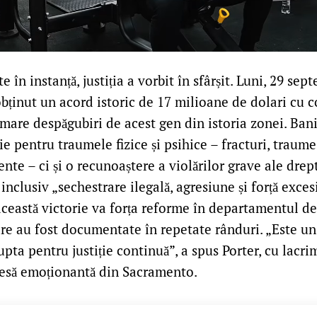
 în instanță, justiția a vorbit în sfârșit. Luni, 29 sep
bținut un acord istoric de 17 milioane de dolari cu 
mare despăgubiri de acest gen din istoria zonei. Bani
 pentru traumele fizice și psihice – fracturi, traume
nte – ci și o recunoaștere a violărilor grave ale drep
 inclusiv „sechestrare ilegală, agresiune și forță exces
această victorie va forța reforme în departamentul de 
are au fost documentate în repetate rânduri. „Este un
upta pentru justiție continuă”, a spus Porter, cu lacrim
resă emoționantă din Sacramento.