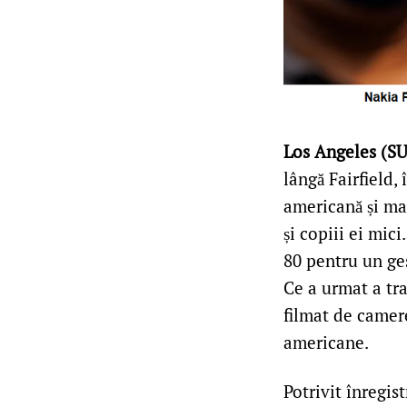
Los Angeles (S
lângă Fairfield,
americană și mam
și copiii ei mic
80 pentru un ges
Ce a urmat a tr
filmat de camere
americane.
Potrivit înregis