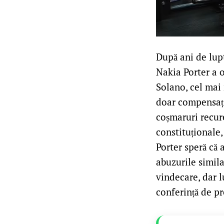
După ani de lupte
Nakia Porter a o
Solano, cel mai 
doar compensație
coșmaruri recure
constituționale,
Porter speră că 
abuzurile simil
vindecare, dar l
conferință de p