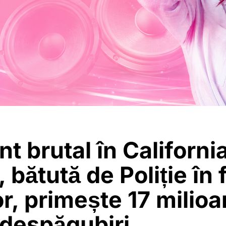
nt brutal în Californi
bătută de Poliție în 
or, primește 17 milio
 despăgubiri