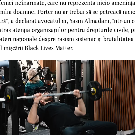
femei neînarmate, care nu reprezenta nicio amenința
ilia doamnei Porter nu ar trebui să se petreacă nici
ră”, a declarat avocatul ei, Yasin Almadani, într-un
 atras atenția organizațiilor pentru drepturile civile,
ateri naționale despre rasism sistemic și brutalitatea 
l mișcării Black Lives Matter.