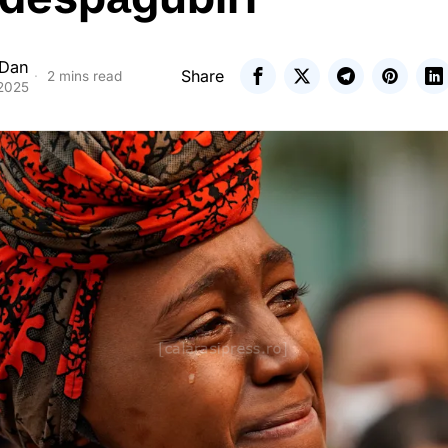
 Dan
Share
2 mins read
 2025