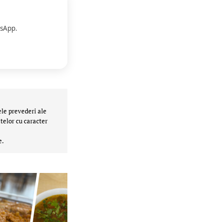
sApp.
ele prevederi ale
telor cu caracter
e.