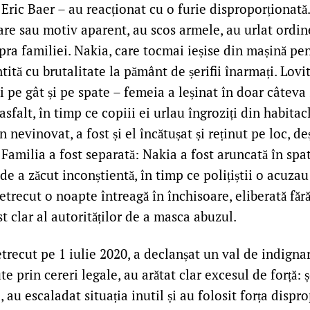
ric Baer – au reacționat cu o furie disproporționată.
re sau motiv aparent, au scos armele, au urlat ordin
upra familiei. Nakia, care tocmai ieșise din mașină p
ntită cu brutalitate la pământ de șerifii înarmați. Lovi
 pe gât și pe spate – femeia a leșinat în doar câteva
sfalt, în timp ce copiii ei urlau îngroziți din habitacl
n nevinovat, a fost și el încătușat și reținut pe loc, 
. Familia a fost separată: Nakia a fost aruncată în sp
de a zăcut inconștientă, în timp ce polițiștii o acuzau
petrecut o noapte întreagă în închisoare, eliberată făr
t clar al autorităților de a masca abuzul.
recut pe 1 iulie 2020, a declanșat un val de indignar
te prin cereri legale, au arătat clar excesul de forță: ș
, au escaladat situația inutil și au folosit forța dispr