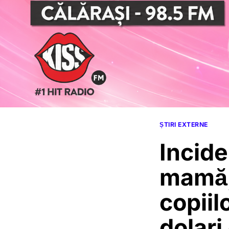
ȘTIRI EXTERNE
Incide
mamă, 
copiil
dolari