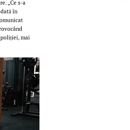
re. „Ce s-a
odată în
 comunicat
 provocând
poliției, mai