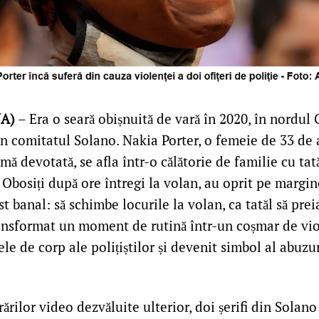
UA)
– Era o seară obișnuită de vară în 2020, în nordul C
 în comitatul Solano. Nakia Porter, o femeie de 33 de 
ă devotată, se afla într-o călătorie de familie cu tată
i. Obosiți după ore întregi la volan, au oprit pe margin
t banal: să schimbe locurile la volan, ca tatăl să pre
ansformat un moment de rutină într-un coșmar de viol
le de corp ale polițiștilor și devenit simbol al abuzur
trărilor video dezvăluite ulterior, doi șerifi din Solan