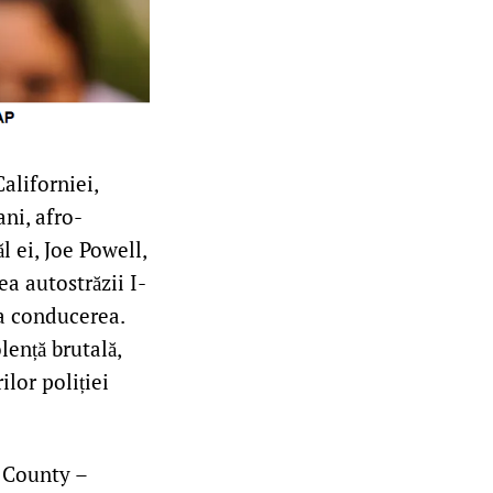
aliforniei,
ani, afro-
l ei, Joe Powell,
ea autostrăzii I-
ia conducerea.
ență brutală,
ilor poliției
o County –