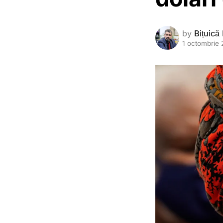
by
Bițuică
1 octombrie