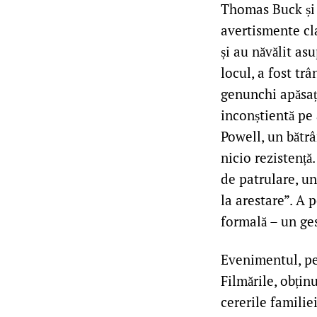
Thomas Buck și E
avertismente cla
și au năvălit as
locul, a fost trâ
genunchi apăsați
inconștientă pe a
Powell, un bătrâ
nicio rezistență
de patrulare, un
la arestare”. A 
formală – un ges
Evenimentul, pet
Filmările, obținu
cererile familiei