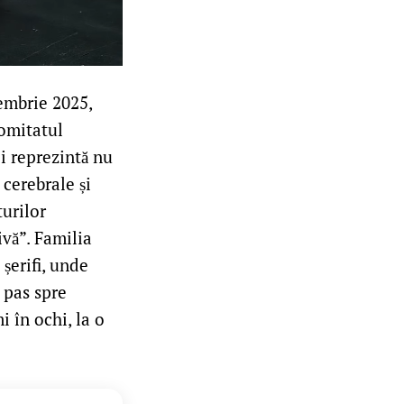
tembrie 2025,
comitatul
i reprezintă nu
 cerebrale și
turilor
ivă”. Familia
șerifi, unde
 pas spre
i în ochi, la o