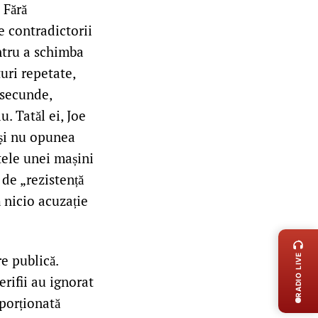
 Fără
e contradictorii
entru a schimba
turi repetate,
 secunde,
u. Tatăl ei, Joe
deși nu opunea
atele unei mașini
 de „rezistență
ă nicio acuzație
LIVE 
e publică.
RADIO LIVE
erifii au ignorat
oporționată