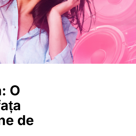
a: O
fața
ane de