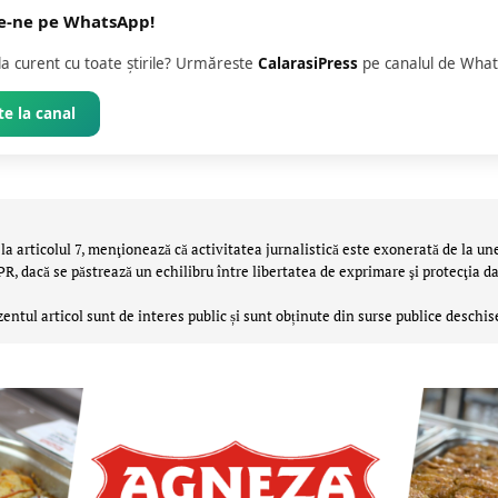
e-ne pe WhatsApp!
 la curent cu toate știrile? Urmăreste
CalarasiPress
pe canalul de What
e la canal
la articolul 7, menţionează că activitatea jurnalistică este exonerată de la un
 dacă se păstrează un echilibru între libertatea de exprimare şi protecţia da
zentul articol sunt de interes public și sunt obținute din surse publice deschis