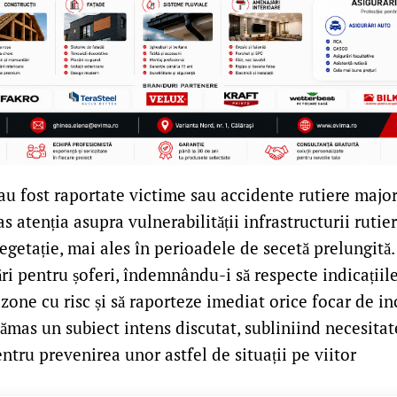
 au fost raportate victime sau accidente rutiere major
s atenția asupra vulnerabilității infrastructurii rutier
egetație, mai ales în perioadele de secetă prelungită.
 pentru șoferi, îndemnându-i să respecte indicațiile 
 zone cu risc și să raporteze imediat orice focar de i
ămas un subiect intens discutat, subliniind necesita
tru prevenirea unor astfel de situații pe viitor