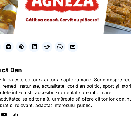
uică Dan
ițuică este editor și autor a șapte romane. Scrie despre r
, remedii naturiste, actualitate, cotidian politic, sport și ist
ctele într-un stil accesibil și orientat spre informare.
activitatea sa editorială, urmărește să ofere cititorilor conținu
ibrat și relevant, adaptat interesului public.