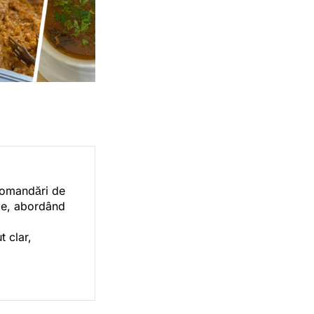
ecomandări de
orie, abordând
t clar,