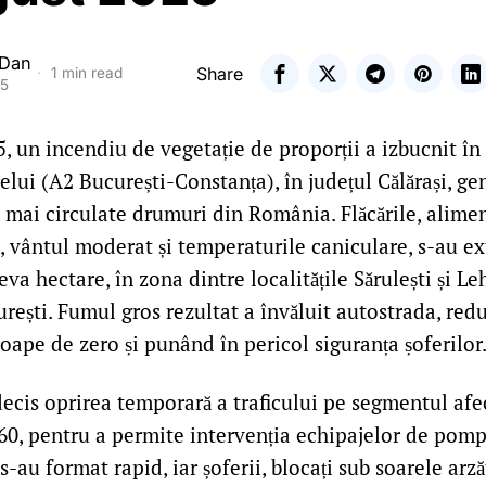
 Dan
Share
1 min read
25
, un incendiu de vegetație de proporții a izbucnit în
elui (A2 București-Constanța), în județul Călărași, g
e mai circulate drumuri din România. Flăcările, alime
, vântul moderat și temperaturile caniculare, s-au ex
eva hectare, în zona dintre localitățile Sărulești și Le
rești. Fumul gros rezultat a învăluit autostrada, re
roape de zero și punând în pericol siguranța șoferilor
decis oprirea temporară a traficului pe segmentul afec
 60, pentru a permite intervenția echipajelor de pomp
s-au format rapid, iar șoferii, blocați sub soarele arză