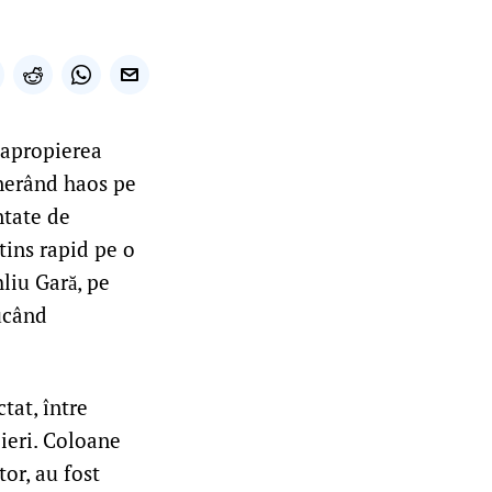
 apropierea
enerând haos pe
ntate de
tins rapid pe o
hliu Gară, pe
ducând
.
tat, între
ieri. Coloane
tor, au fost