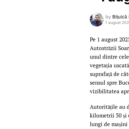
by
Bițuică
1 august 20
Pe 1 august 2025
Autostrăzii Soar
unul dintre cel
vegetația uscată
suprafață de cât
sensul spre Bucu
vizibilitatea ap
Autoritățile au 
kilometrii 50 și
lungi de mașini 