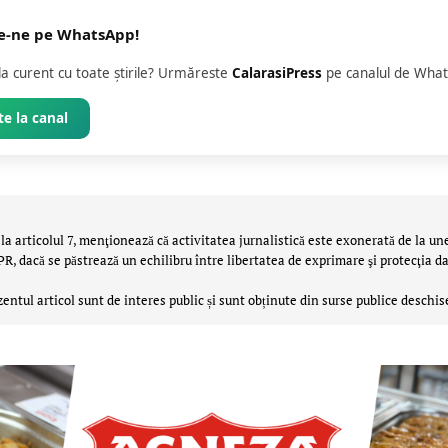
e-ne pe WhatsApp!
 la curent cu toate știrile? Urmăreste
CalarasiPress
pe canalul de What
e la canal
la articolul 7, menţionează că activitatea jurnalistică este exonerată de la un
 dacă se păstrează un echilibru între libertatea de exprimare şi protecţia da
zentul articol sunt de interes public și sunt obținute din surse publice deschis