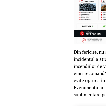
Din fericire, nu
incidentul a atra
incendiilor de v
emis recomandări
evite oprirea în
Evenimentul a r
suplimentare pen