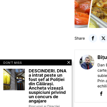
Share
Biț
DON'T MISS
Dan B
carte
DESCINDERI. DNA
a intrat peste un
subie
fost șef al Poliției
Prin 
din Călărași.
echil
Ancheta vizează
suspiciuni privind
un concurs de
angajare
Procurori ai Direcției