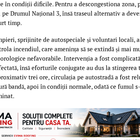
te în condiții dificile. Pentru a descongestiona zona, p
a pe Drumul Național 3, însă traseul alternativ a deven
urt timp.
ieri, sprijinite de autospeciale și voluntari locali, a
trola incendiul, care amenința să se extindă și mai m
orologice nefavorabile. Intervenția a fost complicat
afectată, însă eforturile conjugate au dus la stingerea 
roximativ trei ore, circulația pe autostradă a fost relu
gură bandă, apoi în condiții normale, odată ce fumul s-a
minat.