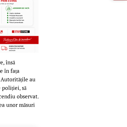
e, însă
e în fața
 Autoritățile au
poliției, să
ncendiu observat.
tea unor măsuri