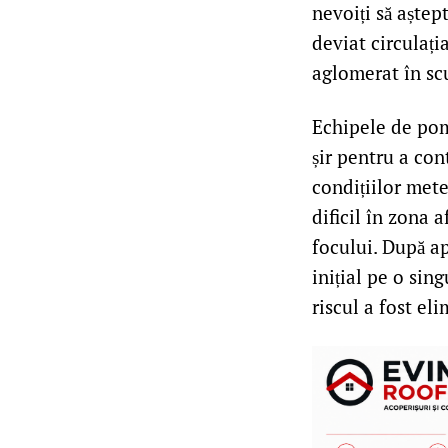
nevoiți să aștep
deviat circulați
aglomerat în sc
Echipele de pomp
șir pentru a con
condițiilor mete
dificil în zona 
focului. După ap
inițial pe o sin
riscul a fost eli