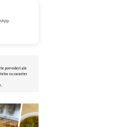
sApp.
ele prevederi ale
telor cu caracter
e.