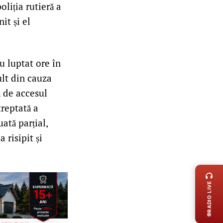
oliția rutieră a
it și el
u luptat ore în
ult din cauza
ă de accesul
treptată a
ată parțial,
 risipit și
LIVE 
RADIO LIVE