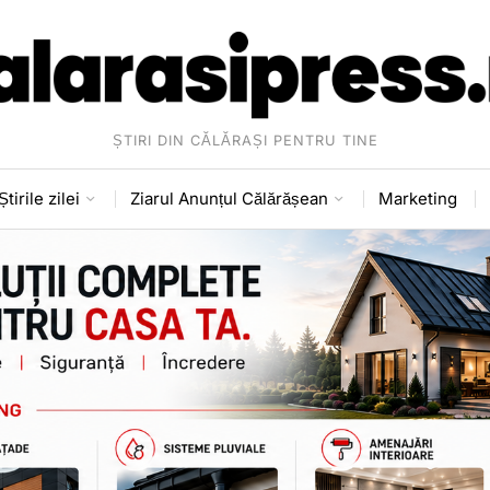
ȘTIRI DIN CĂLĂRAȘI PENTRU TINE
Știrile zilei
Ziarul Anunțul Călărășean
Marketing