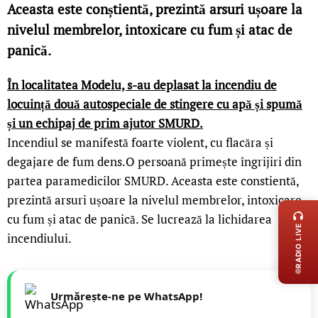
Aceasta este conștientă, prezintă arsuri ușoare la
nivelul membrelor, intoxicare cu fum și atac de
panică.
În localitatea Modelu, s-au deplasat la incendiu de
locuință două autospeciale de stingere cu apă și spumă
și un echipaj de prim ajutor SMURD.
Incendiul se manifestă foarte violent, cu flacăra și
degajare de fum dens.O persoană primește îngrijiri din
partea paramedicilor SMURD. Aceasta este constientă,
LIVE 
prezintă arsuri ușoare la nivelul membrelor, intoxicare
cu fum și atac de panică. Se lucrează la lichidarea
RADIO LIVE
incendiului.
Urmărește-ne pe WhatsApp!