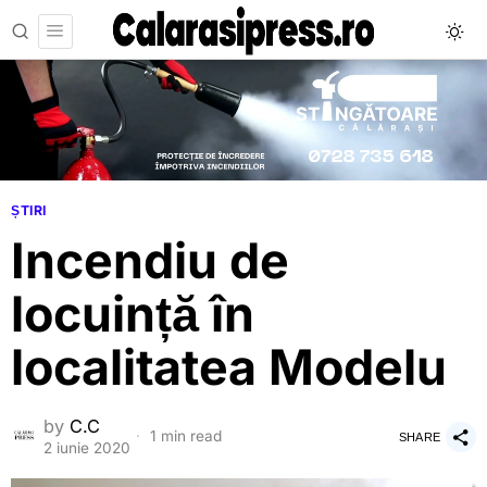
ȘTIRI
Incendiu de
locuință în
localitatea Modelu
by
C.C
1 min read
SHARE
2 iunie 2020