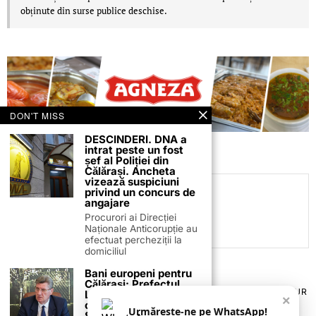
obținute din surse publice deschise.
DON'T MISS
DESCINDERI. DNA a
intrat peste un fost
șef al Poliției din
Călărași. Ancheta
vizează suspiciuni
privind un concurs de
C.C
angajare
Procurori ai Direcției
Naționale Anticorupție au
efectuat percheziții la
domiciliul
Bani europeni pentru
Călărași: Prefectul
TERMENI ȘI CONDIȚII
COOKIES
POLITICA DE ANULARE & RETUR
Laurențiu State anunță
×
PUBLICITATE ONLINE & TIPĂRITĂ
DESPRE NOI
CONTACT
colaborarea cu ADR
Urmărește-ne pe WhatsApp!
Sud-Muntenia pentru
ZIARUL ANUNȚUL CĂLĂRĂȘEAN