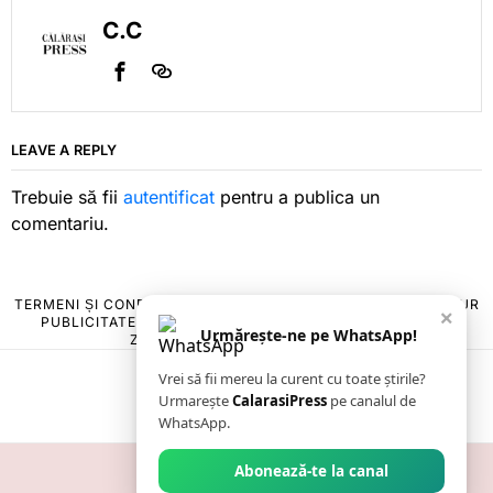
C.C
LEAVE A REPLY
Trebuie să fii
autentificat
pentru a publica un
comentariu.
TERMENI ȘI CONDIȚII
COOKIES
POLITICA DE ANULARE & RETUR
×
PUBLICITATE ONLINE & TIPĂRITĂ
DESPRE NOI
CONTACT
Urmărește-ne pe WhatsApp!
ZIARUL ANUNȚUL CĂLĂRĂȘEAN
Vrei să fii mereu la curent cu toate știrile?
Urmarește
CalarasiPress
pe canalul de
WhatsApp.
Abonează-te la canal