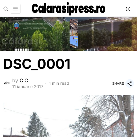
DSC_0001
by
C.C
1 min read
SHARE
11 ianuarie 2017