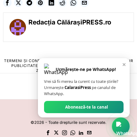
Redacția CălărașiPRESS.ro
TERMENI ȘI CONDIȚII
COOKIES
POLITICA DE ANULARE & RETUR
×
PUBLICITATE ONLINE & TIPĂRITĂ
DESPRE NOI
CONTACT
Urmărește-ne pe WhatsApp!
ZIARUL ANUNȚUL CĂLĂRĂȘEAN
Vrei să fii mereu la curent cu toate știrile?
Urmarește
CalarasiPress
pe canalul de
WhatsApp.
Abonează-te la canal
©
2026
- Toate drepturile sunt rezervate.