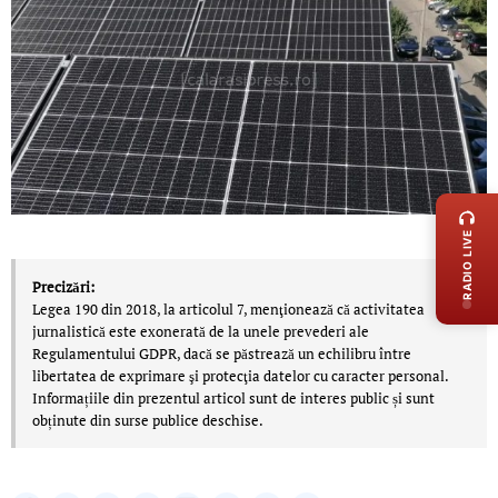
LIVE 
RADIO LIVE
Precizări:
Legea 190 din 2018, la articolul 7, menţionează că activitatea
jurnalistică este exonerată de la unele prevederi ale
Regulamentului GDPR, dacă se păstrează un echilibru între
libertatea de exprimare şi protecţia datelor cu caracter personal.
Informațiile din prezentul articol sunt de interes public și sunt
obținute din surse publice deschise.