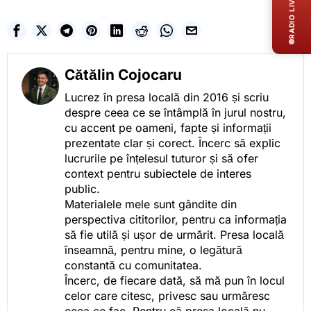
RADIO LIVE
Cătălin Cojocaru
Lucrez în presa locală din 2016 și scriu
despre ceea ce se întâmplă în jurul nostru,
cu accent pe oameni, fapte și informații
prezentate clar și corect. Încerc să explic
lucrurile pe înțelesul tuturor și să ofer
context pentru subiectele de interes
public.
Materialele mele sunt gândite din
perspectiva cititorilor, pentru ca informația
să fie utilă și ușor de urmărit. Presa locală
înseamnă, pentru mine, o legătură
constantă cu comunitatea.
Încerc, de fiecare dată, să mă pun în locul
celor care citesc, privesc sau urmăresc
ceea ce fac. Pentru că presa locală nu