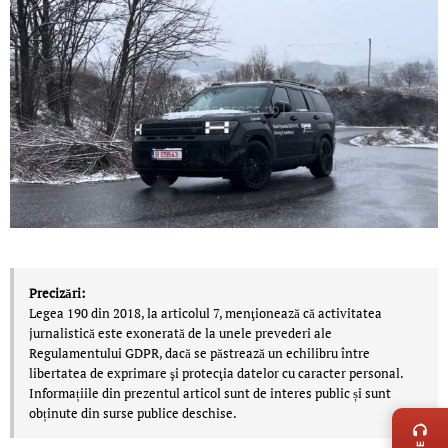
Precizări:
Legea 190 din 2018, la articolul 7, menţionează că activitatea
jurnalistică este exonerată de la unele prevederi ale
Regulamentului GDPR, dacă se păstrează un echilibru între
libertatea de exprimare şi protecţia datelor cu caracter personal.
LIVE 
Informațiile din prezentul articol sunt de interes public și sunt
obținute din surse publice deschise.