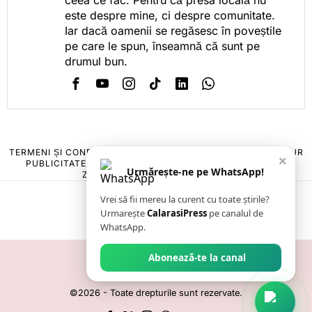
este despre mine, ci despre comunitate.
Iar dacă oamenii se regăsesc în poveștile
pe care le spun, înseamnă că sunt pe
drumul bun.
TERMENI ȘI CONDIȚII
COOKIES
POLITICA DE ANULARE & RETUR
×
PUBLICITATE ONLINE & TIPĂRITĂ
DESPRE NOI
CONTACT
Urmărește-ne pe WhatsApp!
ZIARUL ANUNȚUL CĂLĂRĂȘEAN
Vrei să fii mereu la curent cu toate știrile?
Urmarește
CalarasiPress
pe canalul de
WhatsApp.
Abonează-te la canal
©
2026
- Toate drepturile sunt rezervate.