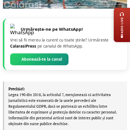
LIVE 
RADIO LIVE
Urmărește-ne pe WhatsApp!
Vrei să fii mereu la curent cu toate știrile? Urmăreste
CalarasiPress
pe canalul de WhatsApp.
Abonează-te la canal
Precizări:
Legea 190 din 2018, la articolul 7, menţionează că activitatea
jurnalistică este exonerată de la unele prevederi ale
Regulamentului GDPR, dacă se păstrează un echilibru între
libertatea de exprimare şi protecţia datelor cu caracter personal.
Informațiile din prezentul articol sunt de interes public și sunt
obținute din surse publice deschise.