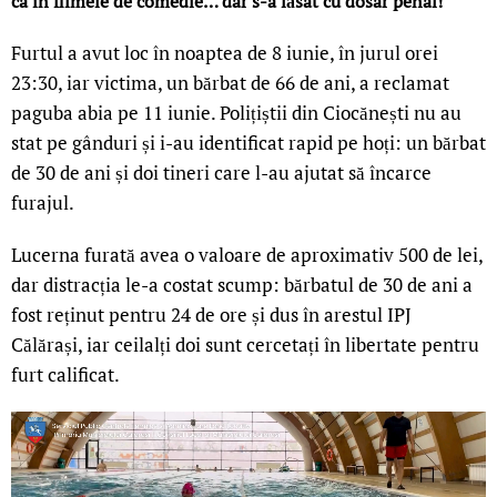
ca în filmele de comedie… dar s-a lăsat cu dosar penal!
Furtul a avut loc în noaptea de 8 iunie, în jurul orei
23:30, iar victima, un bărbat de 66 de ani, a reclamat
paguba abia pe 11 iunie. Polițiștii din Ciocănești nu au
stat pe gânduri și i-au identificat rapid pe hoți: un bărbat
de 30 de ani și doi tineri care l-au ajutat să încarce
furajul.
Lucerna furată avea o valoare de aproximativ 500 de lei,
dar distracția le-a costat scump: bărbatul de 30 de ani a
fost reținut pentru 24 de ore și dus în arestul IPJ
Călărași, iar ceilalți doi sunt cercetați în libertate pentru
furt calificat.