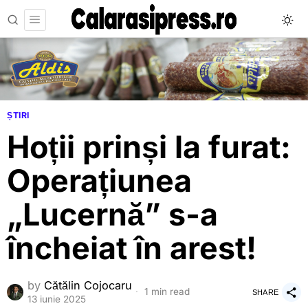
ȘTIRI
Hoții prinși la furat:
Operațiunea
„Lucernă” s-a
încheiat în arest!
by
Cătălin Cojocaru
1 min read
SHARE
13 iunie 2025