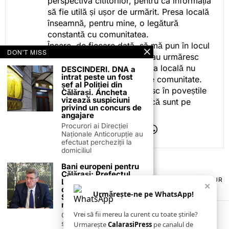
perspectiva cititorilor, pentru ca informația
să fie utilă și ușor de urmărit. Presa locală
înseamnă, pentru mine, o legătură
constantă cu comunitatea.
Încerc, de fiecare dată, să mă pun în locul
DON'T MISS
celor care citesc, privesc sau urmăresc
ceea ce fac. Pentru că presa locală nu
DESCINDERI. DNA a
intrat peste un fost
este despre mine, ci despre comunitate.
șef al Poliției din
Iar dacă oamenii se regăsesc în poveștile
Călărași. Ancheta
vizează suspiciuni
pe care le spun, înseamnă că sunt pe
privind un concurs de
drumul bun.
angajare
Procurori ai Direcției
Naționale Anticorupție au
efectuat percheziții la
domiciliul
Bani europeni pentru
Călărași: Prefectul
TERMENI ȘI CONDIȚII
COOKIES
POLITICA DE ANULARE & RETUR
Laurențiu State anunță
×
PUBLICITATE ONLINE & TIPĂRITĂ
DESPRE NOI
CONTACT
colaborarea cu ADR
Urmărește-ne pe WhatsApp!
Sud-Muntenia pentru
ZIARUL ANUNȚUL CĂLĂRĂȘEAN
noi finanțări
Vrei să fii mereu la curent cu toate știrile?
Călărașul se pregătește
să intre pe harta
Urmarește
CalarasiPress
pe canalul de