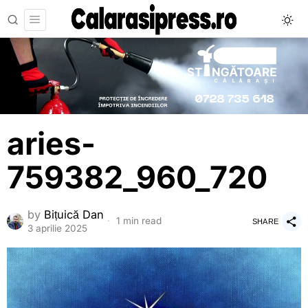
aries-
759382_960_720
by
Bițuică Dan
1 min read
SHARE
3 aprilie 2025