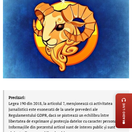
LIVE 
Precizări:
Legea 190 din 2018, la articolul 7, menţionează că activitatea
RADIO LIVE
jurnalistică este exonerată de la unele prevederi ale
Regulamentului GDPR, dacă se păstrează un echilibru între
libertatea de exprimare şi protecţia datelor cu caracter personal.
Informațiile din prezentul articol sunt de interes public și sunt