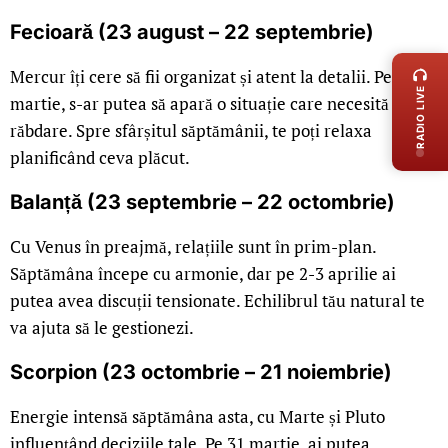
Fecioară (23 august – 22 septembrie)
LIVE 
Mercur îți cere să fii organizat și atent la detalii. Pe 31
RADIO LIVE
martie, s-ar putea să apară o situație care necesită
răbdare. Spre sfârșitul săptămânii, te poți relaxa
planificând ceva plăcut.
Balanță (23 septembrie – 22 octombrie)
Cu Venus în preajmă, relațiile sunt în prim-plan.
Săptămâna începe cu armonie, dar pe 2-3 aprilie ai
putea avea discuții tensionate. Echilibrul tău natural te
va ajuta să le gestionezi.
Scorpion (23 octombrie – 21 noiembrie)
Energie intensă săptămâna asta, cu Marte și Pluto
influențând deciziile tale. Pe 31 martie, ai putea