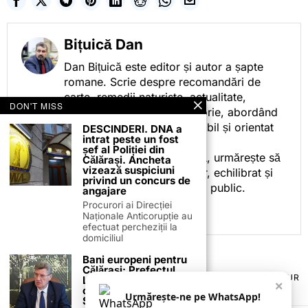
Bițuică Dan
Dan Bițuică este editor și autor a șapte
romane. Scrie despre recomandări de
carte, remedii naturiste, actualitate,
DON'T MISS
cotidian politic, sport și istorie, abordând
subiectele într-un stil accesibil și orientat
DESCINDERI. DNA a
intrat peste un fost
spre informare.
șef al Poliției din
Prin activitatea sa editorială, urmărește să
Călărași. Ancheta
vizează suspiciuni
ofere cititorilor conținut clar, echilibrat și
privind un concurs de
relevant, adaptat interesului public.
angajare
Procurori ai Direcției
Naționale Anticorupție au
efectuat percheziții la
domiciliul
Bani europeni pentru
Călărași: Prefectul
TERMENI ȘI CONDIȚII
COOKIES
POLITICA DE ANULARE & RETUR
Laurențiu State anunță
×
PUBLICITATE ONLINE & TIPĂRITĂ
DESPRE NOI
CONTACT
colaborarea cu ADR
Urmărește-ne pe WhatsApp!
Sud-Muntenia pentru
ZIARUL ANUNȚUL CĂLĂRĂȘEAN