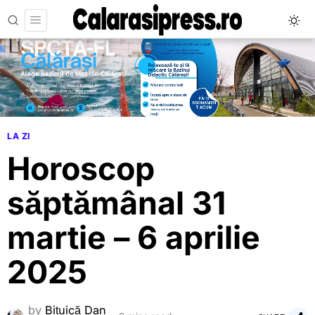
LA ZI
Horoscop
săptămânal 31
martie – 6 aprilie
2025
by
Bițuică Dan