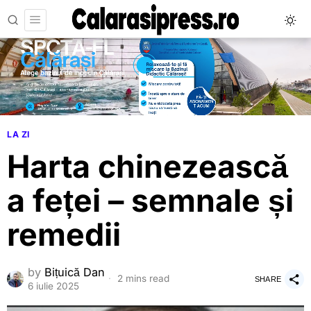
LA ZI
Harta chinezească
a feței – semnale și
remedii
by
Bițuică Dan
2 mins read
SHARE
6 iulie 2025