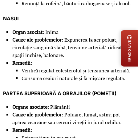
Renunță la cofeină, băuturi carbogazoase și alcool.
NASUL
LIVE 
Organ asociat
: Inima
Cauze ale problemelor
: Expunerea la aer poluat,
RADIO LIVE
circulație sanguină slabă, tensiune arterială ridicată,
spații închise, balonare.
Remedii
:
Verifică regulat colesterolul și tensiunea arterială.
Consumă ceaiuri naturale și fă mișcare regulată.
PARTEA SUPERIOARĂ A OBRAJILOR (POMEȚII)
Organe asociate
: Plămânii
Cauze ale problemelor
: Poluare, fumat, astm; pot
apărea cearcăne sau cercuri vineții în jurul ochilor.
Remedii
:
Petrece timp în aer curat.