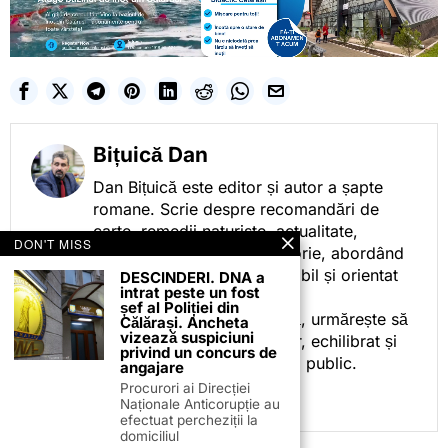
Bițuică Dan
Dan Bițuică este editor și autor a șapte
romane. Scrie despre recomandări de
carte, remedii naturiste, actualitate,
DON'T MISS
cotidian politic, sport și istorie, abordând
subiectele într-un stil accesibil și orientat
DESCINDERI. DNA a
intrat peste un fost
spre informare.
șef al Poliției din
Prin activitatea sa editorială, urmărește să
Călărași. Ancheta
vizează suspiciuni
ofere cititorilor conținut clar, echilibrat și
privind un concurs de
relevant, adaptat interesului public.
angajare
Procurori ai Direcției
Naționale Anticorupție au
efectuat percheziții la
domiciliul