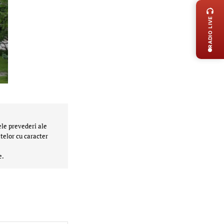
RADIO LIVE
ele prevederi ale
telor cu caracter
e.