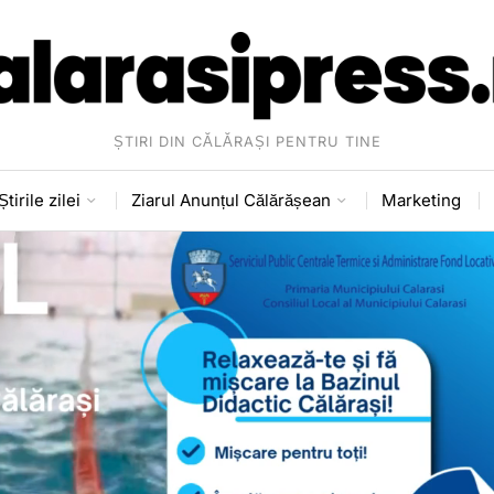
ȘTIRI DIN CĂLĂRAȘI PENTRU TINE
Știrile zilei
Ziarul Anunțul Călărășean
Marketing