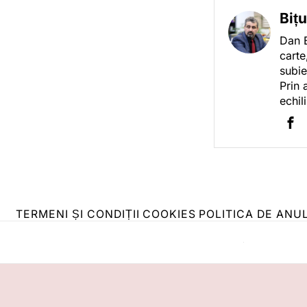
Biț
Dan B
carte
subie
Prin 
echil
TERMENI ȘI CONDIȚII
COOKIES
POLITICA DE ANU