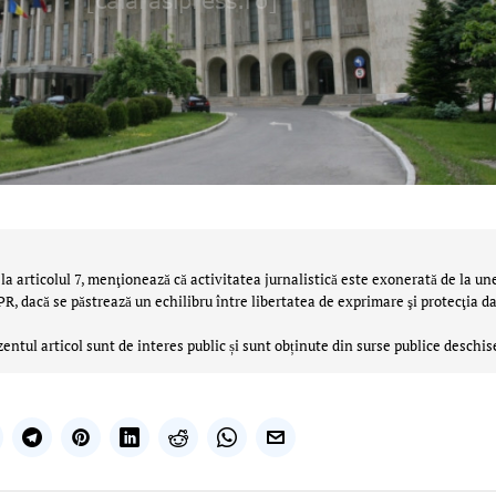
la articolul 7, menţionează că activitatea jurnalistică este exonerată de la un
 dacă se păstrează un echilibru între libertatea de exprimare şi protecţia da
zentul articol sunt de interes public și sunt obținute din surse publice deschis