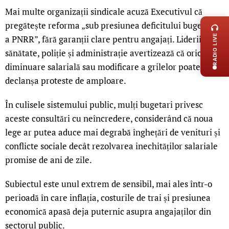
LIVE 
Mai multe organizații sindicale acuză Executivul că
pregătește reforma „sub presiunea deficitului bugetar și
RADIO LIVE
a PNRR”, fără garanții clare pentru angajați. Liderii din
sănătate, poliție și administrație avertizează că orice
diminuare salarială sau modificare a grilelor poate
declanșa proteste de amploare.
În culisele sistemului public, mulți bugetari privesc
aceste consultări cu neîncredere, considerând că noua
lege ar putea aduce mai degrabă înghețări de venituri și
conflicte sociale decât rezolvarea inechităților salariale
promise de ani de zile.
Subiectul este unul extrem de sensibil, mai ales într-o
perioadă în care inflația, costurile de trai și presiunea
economică apasă deja puternic asupra angajaților din
sectorul public.