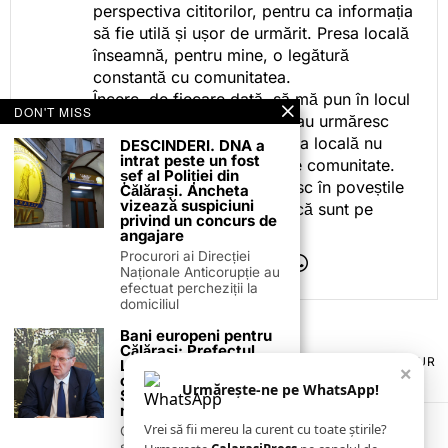
perspectiva cititorilor, pentru ca informația
să fie utilă și ușor de urmărit. Presa locală
înseamnă, pentru mine, o legătură
constantă cu comunitatea.
Încerc, de fiecare dată, să mă pun în locul
DON'T MISS
celor care citesc, privesc sau urmăresc
ceea ce fac. Pentru că presa locală nu
DESCINDERI. DNA a
intrat peste un fost
este despre mine, ci despre comunitate.
șef al Poliției din
Iar dacă oamenii se regăsesc în poveștile
Călărași. Ancheta
vizează suspiciuni
pe care le spun, înseamnă că sunt pe
privind un concurs de
drumul bun.
angajare
Procurori ai Direcției
Naționale Anticorupție au
efectuat percheziții la
domiciliul
Bani europeni pentru
Călărași: Prefectul
TERMENI ȘI CONDIȚII
COOKIES
POLITICA DE ANULARE & RETUR
Laurențiu State anunță
×
PUBLICITATE ONLINE & TIPĂRITĂ
DESPRE NOI
CONTACT
colaborarea cu ADR
Urmărește-ne pe WhatsApp!
ZIARUL ANUNȚUL CĂLĂRĂȘEAN
Sud-Muntenia pentru
noi finanțări
Vrei să fii mereu la curent cu toate știrile?
Călărașul se pregătește
să intre pe harta