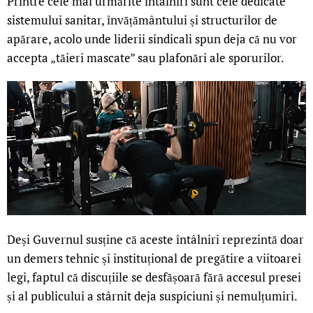
Printre cele mai urmărite întâlniri sunt cele dedicate
sistemului sanitar, învățământului și structurilor de
apărare, acolo unde liderii sindicali spun deja că nu vor
accepta „tăieri mascate” sau plafonări ale sporurilor.
Deși Guvernul susține că aceste întâlniri reprezintă doar
un demers tehnic și instituțional de pregătire a viitoarei
legi, faptul că discuțiile se desfășoară fără accesul presei
și al publicului a stârnit deja suspiciuni și nemulțumiri.