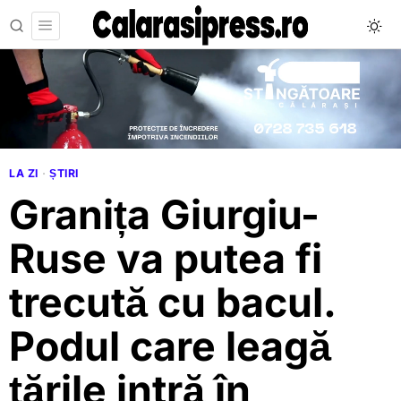
LA ZI
·
ȘTIRI
Granița Giurgiu-
Ruse va putea fi
trecută cu bacul.
Podul care leagă
țările intră în