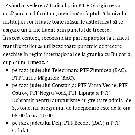
„Având în vedere că traficul prin P.T.F Giurgiu se va
desfășura cu dificultate, menționăm faptul că la nivelul
instituţiei vor fi luate toate măsurile astfel încât să se
asigure un trafic fluent prin punctul de trecere.
În acest context, recomandăm participanților la traficul
transfrontalier să utilizeze toate punctele de trecere
deschise în regim internațional de la granița cu Bulgaria,
după cum urmează:
pe raza județului Teleorman: PTF Zimnicea (BAC),
PTF Turnu Măgurele (BAC);
pe raza județului Constanța: PTF Vama Veche, PTF
Ostrov, PTF Negru Vodă, PTF Lipnița și PTF
Dobromir pentru autoturisme cu greutate admisă de
3,5 tone, iar programul de funcționare este de la ora
08:00 la ora 20:00;
pe raza județului Dolj: PTF Bechet (BAC) și PTF
Calafat;