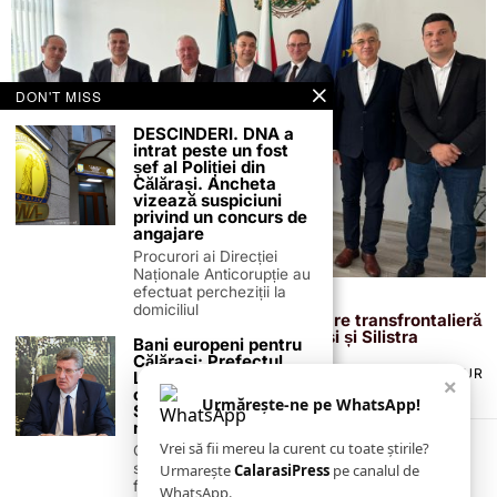
DON'T MISS
DESCINDERI. DNA a
intrat peste un fost
șef al Poliției din
Călărași. Ancheta
vizează suspiciuni
privind un concurs de
angajare
Procurori ai Direcției
Naționale Anticorupție au
efectuat percheziții la
13 septembrie 2024
domiciliul
Marius Dulce la Zilele Silistrei: Colaborare transfrontalieră
pentru bunăstarea comunităților Călărași și Silistra
Bani europeni pentru
Călărași: Prefectul
TERMENI ȘI CONDIȚII
COOKIES
POLITICA DE ANULARE & RETUR
Laurențiu State anunță
×
PUBLICITATE ONLINE & TIPĂRITĂ
DESPRE NOI
CONTACT
colaborarea cu ADR
Urmărește-ne pe WhatsApp!
Sud-Muntenia pentru
ZIARUL ANUNȚUL CĂLĂRĂȘEAN
noi finanțări
Vrei să fii mereu la curent cu toate știrile?
Călărașul se pregătește
să intre pe harta
Urmarește
CalarasiPress
pe canalul de
finanțărilor europene, cu
WhatsApp.