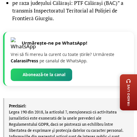
pe raza județului Călărași: PTF Călărași (BAC)” a
transmis Inspectoratul Teritorial al Poliției de
Frontieră Giurgiu.
Urmărește-ne pe WhatsApp!
Vrei să fii mereu la curent cu toate știrile? Urmăreste
CalarasiPress
pe canalul de WhatsApp.
LIVE 
Abonează-te la canal
RADIO LIVE
Precizări:
Legea 190 din 2018, la articolul 7, menţionează că activitatea
jurnalistică este exonerată de la unele prevederi ale
Regulamentului GDPR, dacă se păstrează un echilibru între
libertatea de exprimare şi protecţia datelor cu caracter personal.
Informațiile din prezentul articol sunt de interes public și sunt