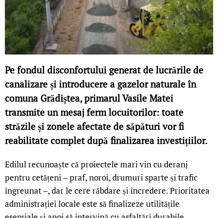
Pe fondul disconfortului generat de lucrările de
canalizare și introducere a gazelor naturale în
comuna Grădiștea, primarul Vasile Matei
transmite un mesaj ferm locuitorilor: toate
străzile și zonele afectate de săpături vor fi
reabilitate complet după finalizarea investițiilor.
Edilul recunoaște că proiectele mari vin cu deranj
pentru cetățeni – praf, noroi, drumuri sparte și trafic
îngreunat –, dar le cere răbdare și încredere. Prioritatea
administrației locale este să finalizeze utilitățile
esențiale și apoi să intervină cu asfaltări durabile.