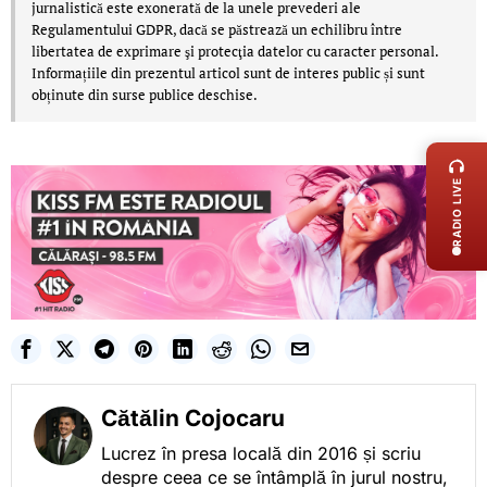
jurnalistică este exonerată de la unele prevederi ale
Regulamentului GDPR, dacă se păstrează un echilibru între
libertatea de exprimare şi protecţia datelor cu caracter personal.
Informațiile din prezentul articol sunt de interes public și sunt
obținute din surse publice deschise.
LIVE 
RADIO LIVE
Cătălin Cojocaru
Lucrez în presa locală din 2016 și scriu
despre ceea ce se întâmplă în jurul nostru,