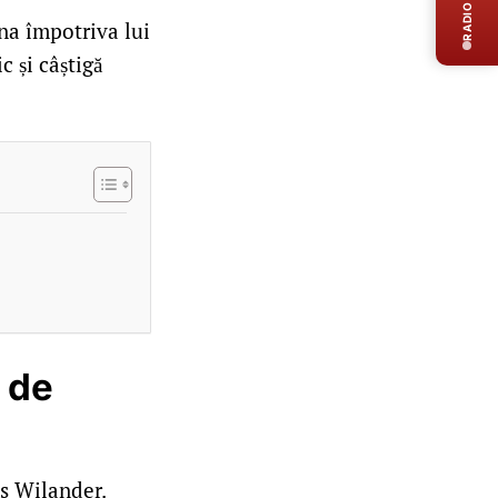
RADIO LIVE
ona împotriva lui
c și câștigă
 de
ts Wilander.