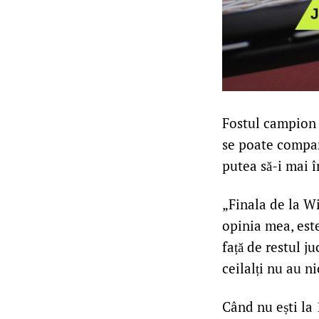
Fostul campion 
se poate compara
putea să-i mai î
„Finala de la Wi
opinia mea, est
față de restul j
ceilalți nu au ni
Când nu ești la 