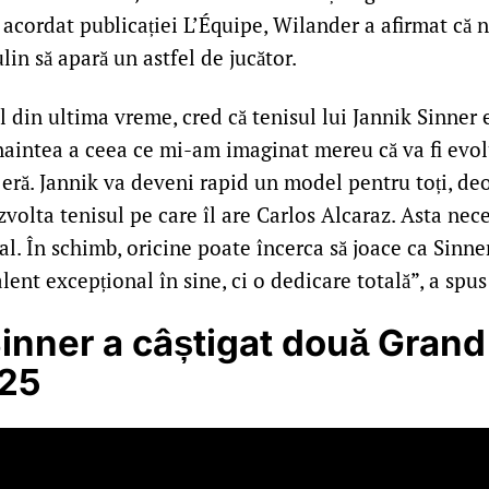
 acordat publicației L’Équipe, Wilander a afirmat că n
lin să apară un astfel de jucător.
 din ultima vreme, cred că tenisul lui Jannik Sinner 
înaintea a ceea ce mi-am imaginat mereu că va fi evol
 eră. Jannik va deveni rapid un model pentru toți, de
olta tenisul pe care îl are Carlos Alcaraz. Asta nece
l. În schimb, oricine poate încerca să joace ca Sinne
ent excepțional în sine, ci o dedicare totală”, a spu
inner a câștigat două Grand
025