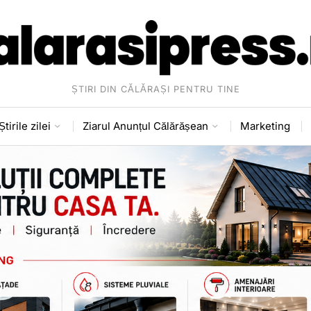
ȘTIRI DIN CĂLĂRAȘI PENTRU TINE
Știrile zilei
Ziarul Anunțul Călărășean
Marketing