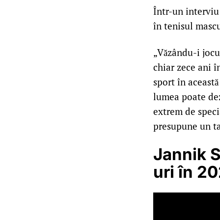
Într-un interviu
în tenisul mascu
„Văzându-i jocul
chiar zece ani 
sport în această
lumea poate dezv
extrem de specia
presupune un tal
Jannik S
uri în 2