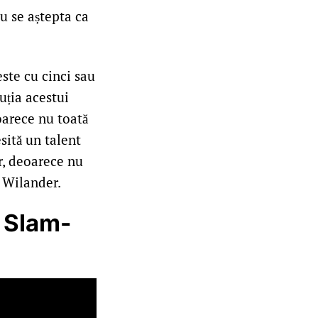
u se aștepta ca
este cu cinci sau
uția acestui
oarece nu toată
sită un talent
r, deoarece nu
s Wilander.
 Slam-