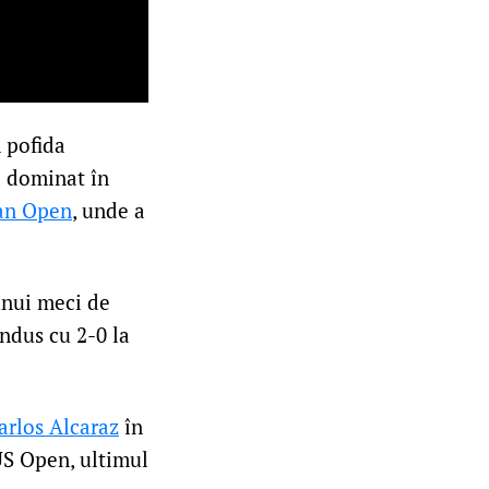
n pofida
a dominat în
ian Open
, unde a
 unui meci de
ondus cu 2-0 la
arlos Alcaraz
în
 US Open, ultimul