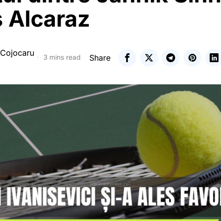
s Alcaraz
 Cojocaru
Share
3 mins read