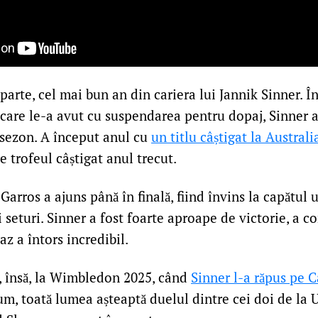
parte, cel mai bun an din cariera lui Jannik Sinner. Î
care le-a avut cu suspendarea pentru dopaj, Sinner 
t sezon. A început anul cu
un titlu câștigat la Austral
re trofeul câștigat anul trecut.
Garros a ajuns până în finală, fiind învins la capătul
i seturi. Sinner a fost foarte aproape de victorie, a c
az a întors incredibil.
, însă, la Wimbledon 2025, când
Sinner l-a răpus pe C
um, toată lumea așteaptă duelul dintre cei doi de la