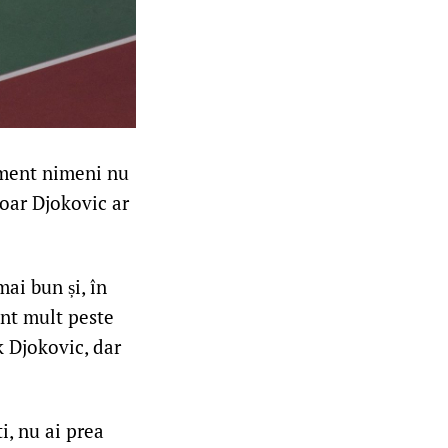
oment nimeni nu
doar Djokovic ar
ai bun și, în
unt mult peste
k Djokovic, dar
i, nu ai prea