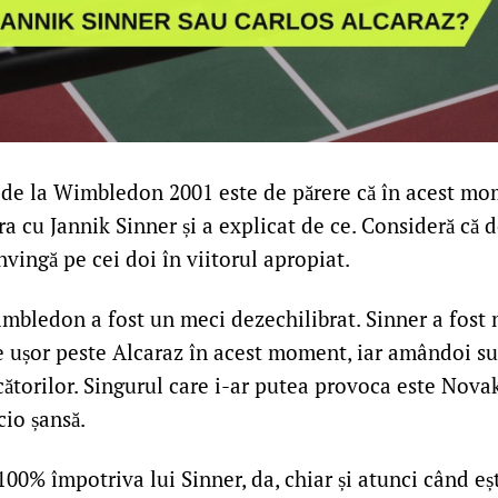
de la Wimbledon 2001 este de părere că în acest m
 cu Jannik Sinner și a explicat de ce. Consideră că 
nvingă pe cei doi în viitorul apropiat.
mbledon a fost un meci dezechilibrat. Sinner a fost m
e ușor peste Alcaraz în acest moment, iar amândoi s
ucătorilor. Singurul care i-ar putea provoca este Nova
cio șansă.
100% împotriva lui Sinner, da, chiar și atunci când eșt