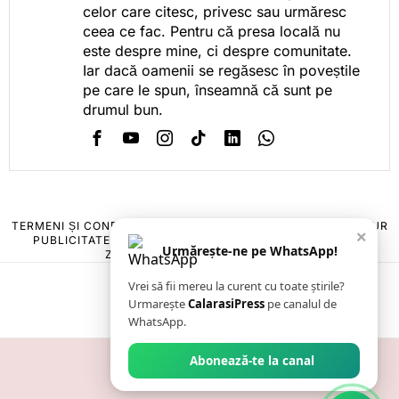
celor care citesc, privesc sau urmăresc
ceea ce fac. Pentru că presa locală nu
este despre mine, ci despre comunitate.
Iar dacă oamenii se regăsesc în poveștile
pe care le spun, înseamnă că sunt pe
drumul bun.
TERMENI ȘI CONDIȚII
COOKIES
POLITICA DE ANULARE & RETUR
×
PUBLICITATE ONLINE & TIPĂRITĂ
DESPRE NOI
CONTACT
Urmărește-ne pe WhatsApp!
ZIARUL ANUNȚUL CĂLĂRĂȘEAN
Vrei să fii mereu la curent cu toate știrile?
Urmarește
CalarasiPress
pe canalul de
WhatsApp.
Abonează-te la canal