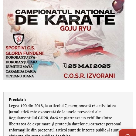
Precizări:
Legea 190 din 2018, la articolul 7, menţionează că activitatea
jurnalistică este exonerată de la unele prevederi ale
Regulamentului GDPR, dacă se păstrează un echilibru între
libertatea de exprimare şi protecţia datelor cu caracter personal.
LIVE 
Informațiile din prezentul articol sunt de interes public și sunt