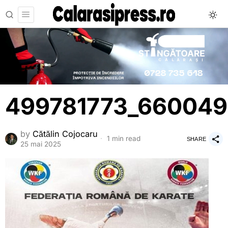
499781773_660049
by
Cătălin Cojocaru
1 min read
SHARE
25 mai 2025