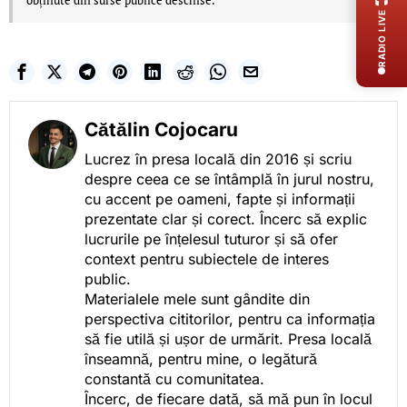
obținute din surse publice deschise.
RADIO LIVE
Cătălin Cojocaru
Lucrez în presa locală din 2016 și scriu
despre ceea ce se întâmplă în jurul nostru,
cu accent pe oameni, fapte și informații
prezentate clar și corect. Încerc să explic
lucrurile pe înțelesul tuturor și să ofer
context pentru subiectele de interes
public.
Materialele mele sunt gândite din
perspectiva cititorilor, pentru ca informația
să fie utilă și ușor de urmărit. Presa locală
înseamnă, pentru mine, o legătură
constantă cu comunitatea.
Încerc, de fiecare dată, să mă pun în locul