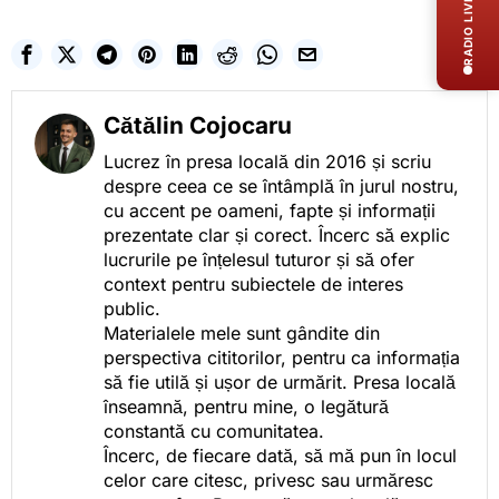
RADIO LIVE
Cătălin Cojocaru
Lucrez în presa locală din 2016 și scriu
despre ceea ce se întâmplă în jurul nostru,
cu accent pe oameni, fapte și informații
prezentate clar și corect. Încerc să explic
lucrurile pe înțelesul tuturor și să ofer
context pentru subiectele de interes
public.
Materialele mele sunt gândite din
perspectiva cititorilor, pentru ca informația
să fie utilă și ușor de urmărit. Presa locală
înseamnă, pentru mine, o legătură
constantă cu comunitatea.
Încerc, de fiecare dată, să mă pun în locul
celor care citesc, privesc sau urmăresc