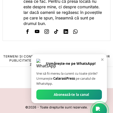
ceea ce fac. Pentru că presa locală nu
este despre mine, ci despre comunitate.
Iar dacă oamenii se regăsesc în poveștile
pe care le spun, înseamnă că sunt pe
drumul bun.
TERMENI ȘI CONDIȚII
COOKIES
POLITICA DE ANULARE & RETUR
×
PUBLICITATE ONLINE & TIPĂRITĂ
DESPRE NOI
CONTACT
Urmărește-ne pe WhatsApp!
ZIARUL ANUNȚUL CĂLĂRĂȘEAN
Vrei să fii mereu la curent cu toate știrile?
Urmarește
CalarasiPress
pe canalul de
WhatsApp.
Abonează-te la canal
©
2026
- Toate drepturile sunt rezervate.