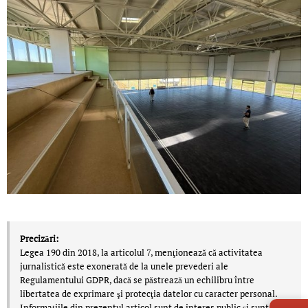
Precizări:
Legea 190 din 2018, la articolul 7, menţionează că activitatea
jurnalistică este exonerată de la unele prevederi ale
Regulamentului GDPR, dacă se păstrează un echilibru între
LIVE 
libertatea de exprimare şi protecţia datelor cu caracter personal.
Informațiile din prezentul articol sunt de interes public și sunt