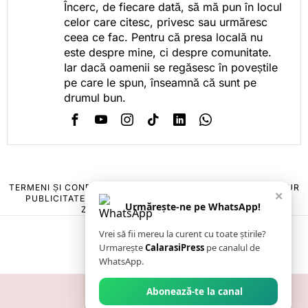
Încerc, de fiecare dată, să mă pun în locul
celor care citesc, privesc sau urmăresc
ceea ce fac. Pentru că presa locală nu
este despre mine, ci despre comunitate.
Iar dacă oamenii se regăsesc în poveștile
pe care le spun, înseamnă că sunt pe
drumul bun.
TERMENI ȘI CONDIȚII
COOKIES
POLITICA DE ANULARE & RETUR
×
PUBLICITATE ONLINE & TIPĂRITĂ
DESPRE NOI
CONTACT
Urmărește-ne pe WhatsApp!
ZIARUL ANUNȚUL CĂLĂRĂȘEAN
Vrei să fii mereu la curent cu toate știrile?
Urmarește
CalarasiPress
pe canalul de
WhatsApp.
Abonează-te la canal