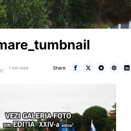
mare_tumbnail
Share
1 min read
17