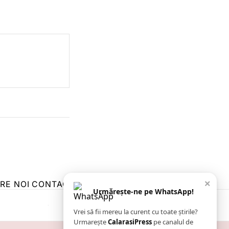
×
RE NOI
CONTACT
ZIARUL ANUNȚUL CĂLĂRĂȘEAN
Urmărește-ne pe WhatsApp!
Vrei să fii mereu la curent cu toate știrile?
Urmarește
CalarasiPress
pe canalul de