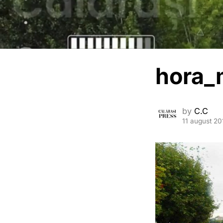
hora_
by
C.C
11 august 20