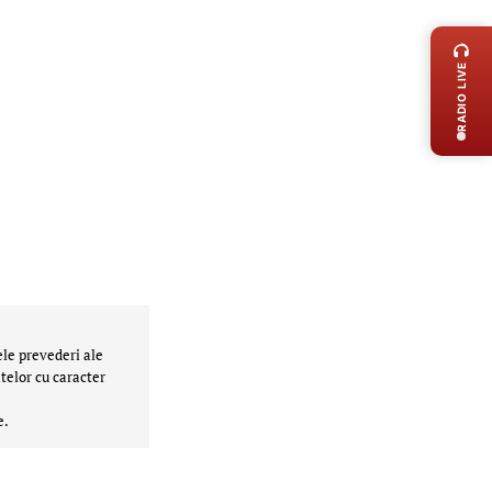
LIVE 
RADIO LIVE
ele prevederi ale
telor cu caracter
e.