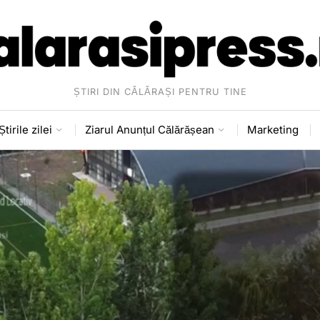
ȘTIRI DIN CĂLĂRAȘI PENTRU TINE
Știrile zilei
Ziarul Anunțul Călărășean
Marketing