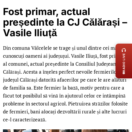
Fost primar, actual
președinte la CJ Călărași –
Vasile Iliuță
LIVE 
Din comuna Vâlcelele se trage și unul dintre cei mai
cunoscuți oameni ai județuțui. Vasile Iliuță, fost primar
RADIO LIVE
al comunei, actual președinte la Consiliul Județean
Călărași. Acesta a înțeles perfect nevoile fermierilor din
județul Călărași datorită afacerilor pe care le are alături
de familia sa. Este fermier la bază, motiv pentru care a
făcut tot posibilul să vină în ajutorul celor ce intâmpină
probleme în sectorul agricol. Pietruirea străzilor folosite
de fermieri, bani alocați dezvoltării rurale și alte lucruri
ce-l caracterizează.