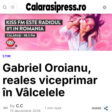
ȘTIRI
Gabriel Oroianu,
reales viceprimar
în Vâlcelele
by
C.C
1 min read
SHARE
15 decembrie 2019