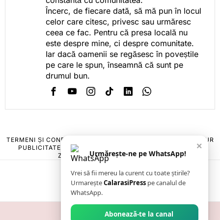
constantă cu comunitatea.
Încerc, de fiecare dată, să mă pun în locul
celor care citesc, privesc sau urmăresc
ceea ce fac. Pentru că presa locală nu
este despre mine, ci despre comunitate.
Iar dacă oamenii se regăsesc în poveștile
pe care le spun, înseamnă că sunt pe
drumul bun.
TERMENI ȘI CONDIȚII
COOKIES
POLITICA DE ANULARE & RETUR
×
PUBLICITATE ONLINE & TIPĂRITĂ
DESPRE NOI
CONTACT
Urmărește-ne pe WhatsApp!
ZIARUL ANUNȚUL CĂLĂRĂȘEAN
Vrei să fii mereu la curent cu toate știrile?
Urmarește
CalarasiPress
pe canalul de
WhatsApp.
Abonează-te la canal