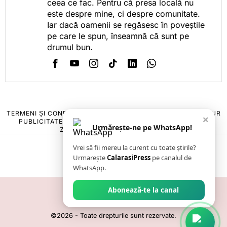
ceea ce fac. Pentru că presa locală nu
este despre mine, ci despre comunitate.
Iar dacă oamenii se regăsesc în poveștile
pe care le spun, înseamnă că sunt pe
drumul bun.
TERMENI ȘI CONDIȚII
COOKIES
POLITICA DE ANULARE & RETUR
×
PUBLICITATE ONLINE & TIPĂRITĂ
DESPRE NOI
CONTACT
Urmărește-ne pe WhatsApp!
ZIARUL ANUNȚUL CĂLĂRĂȘEAN
Vrei să fii mereu la curent cu toate știrile?
Urmarește
CalarasiPress
pe canalul de
WhatsApp.
Abonează-te la canal
©
2026
- Toate drepturile sunt rezervate.