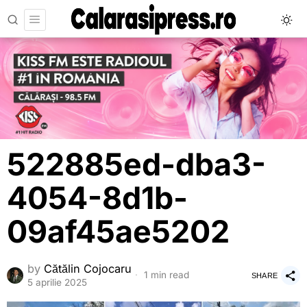
522885ed-dba3-
4054-8d1b-
09af45ae5202
by
Cătălin Cojocaru
1 min read
SHARE
5 aprilie 2025