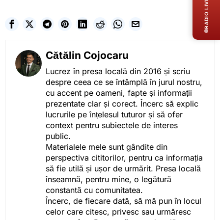
RADIO LIVE
Cătălin Cojocaru
Lucrez în presa locală din 2016 și scriu
despre ceea ce se întâmplă în jurul nostru,
cu accent pe oameni, fapte și informații
prezentate clar și corect. Încerc să explic
lucrurile pe înțelesul tuturor și să ofer
context pentru subiectele de interes
public.
Materialele mele sunt gândite din
perspectiva cititorilor, pentru ca informația
să fie utilă și ușor de urmărit. Presa locală
înseamnă, pentru mine, o legătură
constantă cu comunitatea.
Încerc, de fiecare dată, să mă pun în locul
celor care citesc, privesc sau urmăresc