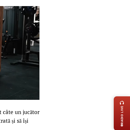
LIVE 
RADIO LIVE
t câte un jucător
tă și să își