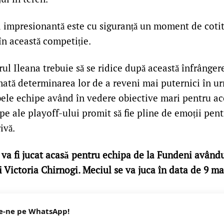
a impresionantă este cu siguranță un moment de coti
în această competiție.
rul Ileana trebuie să se ridice după această înfrânger
mată determinarea lor de a reveni mai puternici în u
ele echipe având în vedere obiective mari pentru ac
e ale playoff-ului promit să fie pline de emoții pentr
ivă.
va fi jucat acasă pentru echipa de la Fundeni avându
i Victoria Chirnogi. Meciul se va juca în data de 9 ma
e-ne pe WhatsApp!