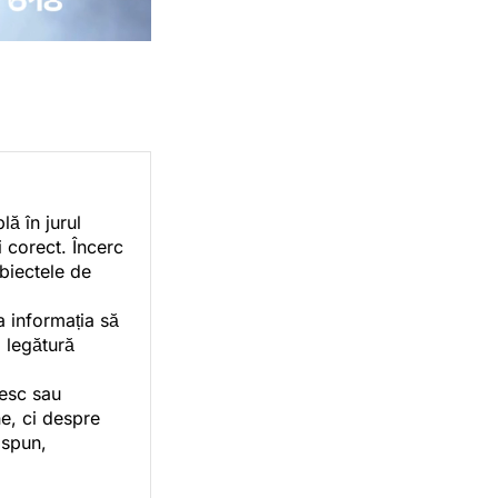
ă în jurul
i corect. Încerc
ubiectele de
a informația să
o legătură
vesc sau
e, ci despre
 spun,