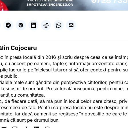
ălin Cojocaru
z în presa locală din 2016 și scriu despre ceea ce se întâmpl
u, cu accent pe oameni, fapte și informații prezentate clar ș
plic lucrurile pe înțelesul tuturor și să ofer context pentru s
es public.
ialele mele sunt gândite din perspectiva cititorilor, pentru c
tilă și ușor de urmărit. Presa locală înseamnă, pentru mine, 
antă cu comunitatea.
c, de fiecare dată, să mă pun în locul celor care citesc, pri
esc ceea ce fac. Pentru că presa locală nu este despre min
itate. Iar dacă oamenii se regăsesc în poveștile pe care le
mnă că sunt pe drumul bun.