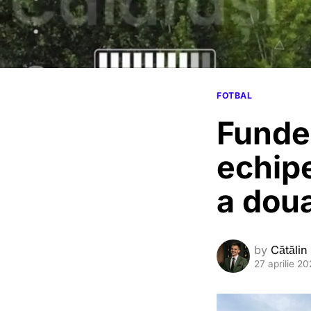
FOTBAL
Funden
echipe
a doua
by
Cătălin
27 aprilie 2