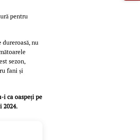
tură pentru
e dureroasă, nu
rmătoarele
est sezon,
u fani și
-i ca oaspeți pe
i 2024.