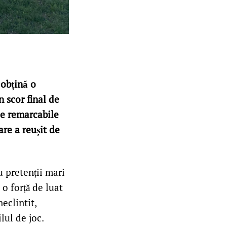
 obțină o
 scor final de
le remarcabile
re a reușit de
u pretenții mari
o forță de luat
eclintit,
lul de joc.