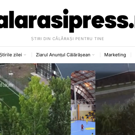
ȘTIRI DIN CĂLĂRAȘI PENTRU TINE
Știrile zilei
Ziarul Anunțul Călărășean
Marketing