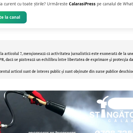
 la curent cu toate știrile? Urmăreste
CalarasiPress
pe canalul de What
e la canal
la articolul 7, menţionează că activitatea jurnalistică este exonerată de la un
 dacă se păstrează un echilibru între libertatea de exprimare şi protecţia da
zentul articol sunt de interes public și sunt obținute din surse publice deschis