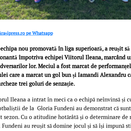
lărașipress.ro pe Whatsapp
 echipa nou promovată în liga superioară, a reușit să
ionantă împotriva echipei Viitorul Ileana, marcând un
adversarilor lor. Meciul a fost marcat de performanțe
ulei care a marcat un gol bun și Iamandi Alexandru ca
cheze trei goluri de senzație.
orul Ileana a intrat în meci ca o echipă neînvinsă și c
tbaliștii de la Gloria Fundeni au demonstrat că sunt 
st sezon. Cu o atitudine hotărâtă și o determinare de n
i Fundeni au reușit să domine jocul și să își impună sti