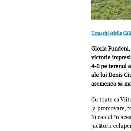
Urmăriți știrile Că
Gloria Fundeni,
victorie impres
4-0 pe terenul 
ale lui Denis Ci
asemenea să mar
Cu toate că Viit
la promovare, fo
în calcul în ace
jucătorii echipe