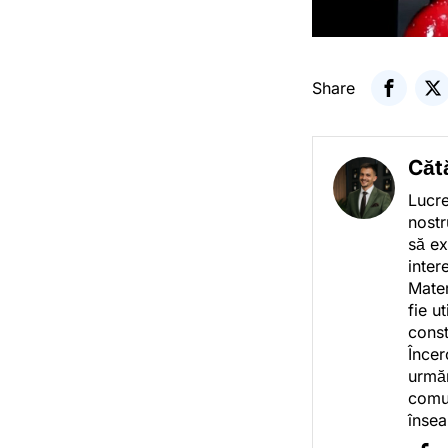
Share
Căt
Lucre
nostr
să ex
inter
Mater
fie u
const
Încer
urmăr
comun
însea