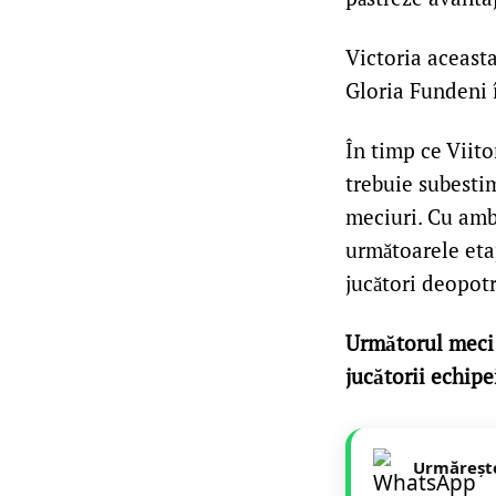
Victoria aceast
Gloria Fundeni 
În timp ce Viito
trebuie subesti
meciuri. Cu amb
următoarele etap
jucători deopotr
Următorul meci 
jucătorii echipe
Urmăreșt