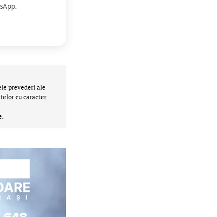
sApp.
ele prevederi ale
telor cu caracter
e.