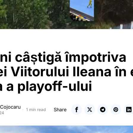
i câștigă împotriva
i Viitorului Ileana în
 a playoff-ului
 Cojocaru
Share
1 min read
024