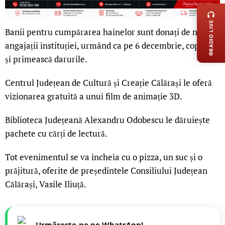
RADIO LIVE
Banii pentru cumpărarea hainelor sunt donați de noi,
angajații instituției, urmând ca pe 6 decembrie, copiii să-
și primească darurile.
Centrul Județean de Cultură și Creație Călărași le oferă
vizionarea gratuită a unui film de animație 3D.
Biblioteca Județeană Alexandru Odobescu le dăruiește
pachete cu cărți de lectură.
Tot evenimentul se va încheia cu o pizza, un suc și o
prăjitură, oferite de președintele Consiliului Județean
Călărași, Vasile Iliuță.
Urmărește-ne pe WhatsApp!