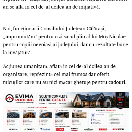
an se afla in cel de-al doilea an de inițiativă.
Noi, funcționarii Consiliului Județean Călărași,
„împrumutăm” pentru o zi sacul plin al lui Moș Nicolae
pentru copiii nevoiași ai județului, dar cu rezultate bune
la învățătură.
Acțiunea umanitară, aflată în cel de-al doilea an de
organizare, repŕezintă cel mai frumos dar oferit
micuților care nu au nici măcar ghetuțe pentru cadouri.
LIVE 