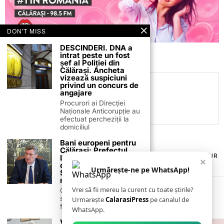
DON'T MISS
DESCINDERI. DNA a
intrat peste un fost
șef al Poliției din
Călărași. Ancheta
vizează suspiciuni
privind un concurs de
C.C
angajare
Procurori ai Direcției
Naționale Anticorupție au
efectuat percheziții la
domiciliul
Bani europeni pentru
Călărași: Prefectul
TERMENI ȘI CONDIȚII
COOKIES
POLITICA DE ANULARE & RETUR
Laurențiu State anunță
×
PUBLICITATE ONLINE & TIPĂRITĂ
DESPRE NOI
CONTACT
colaborarea cu ADR
Urmărește-ne pe WhatsApp!
Sud-Muntenia pentru
ZIARUL ANUNȚUL CĂLĂRĂȘEAN
noi finanțări
Vrei să fii mereu la curent cu toate știrile?
Călărașul se pregătește
să intre pe harta
Urmarește
CalarasiPress
pe canalul de
finanțărilor europene, cu
WhatsApp.
V. Dumbravă: „Nu pot