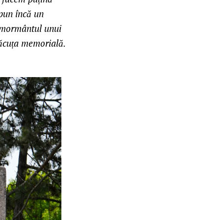
spun încă un
a mormântul unui
lăcuța memorială.