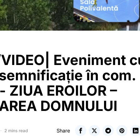
VIDEO| Eveniment c
semnificație în com.
i- ZIUA EROILOR –
ȚAREA DOMNULUI
Share
2 mins read