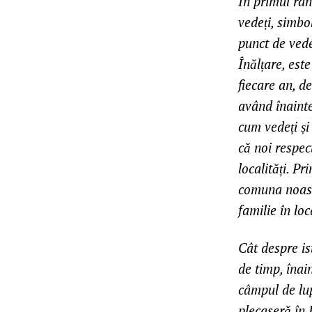
În primul rân
vedeți, simbo
punct de vede
Înălțare, este
fiecare an, d
având înainte
cum vedeți și
că noi respect
localități. Pr
comuna noastr
familie în lo
Cât despre is
de timp, înai
câmpul de lu
plecaseră în 