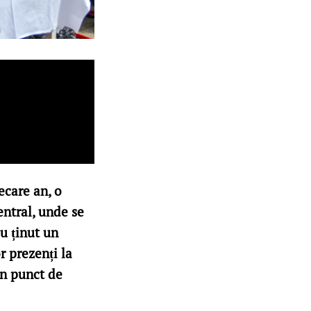
ecare an, o
entral, unde se
au ținut un
 prezenți la
in punct de