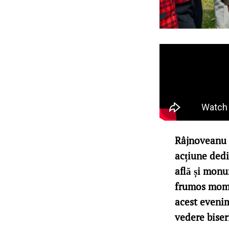
Râjnoveanu N
acțiune dedi
află și monu
frumos momen
acest evenim
vedere biser