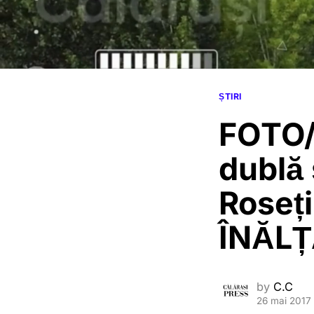
ȘTIRI
FOTO/
dublă 
Roseț
ÎNĂL
by
C.C
26 mai 2017