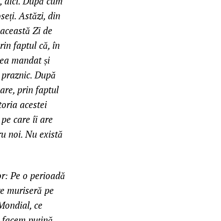
, aici. După cum
eți. Astăzi, din
 această Zi de
rin faptul că, în
-lea mandat și
 praznic. După
are, prin faptul
toria acestei
 pe care îi are
ru noi. Nu există
or: Pe o perioadă
re muriseră pe
Mondial, ce
ă facem puțină