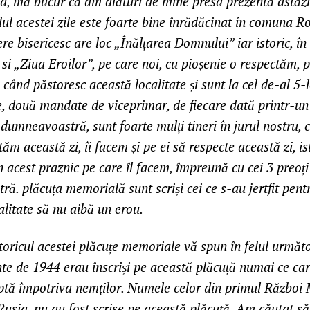
d, mă bucur că am alături de mine presa prezentă astăzi
lul acestei zile este foarte bine înrădăcinat în comuna Ros
re bisericesc are loc „Înălțarea Domnului” iar istoric, în
 si „Ziua Eroilor”, pe care noi, cu pioșenie o respectăm, p
e când păstoresc această localitate și sunt la cel de-al 5
, două mandate de viceprimar, de fiecare dată printr-un
 dumneavoastră, sunt foarte mulți tineri în jurul nostru, c
ăm această zi, îi facem și pe ei să respecte această zi, is
in acest praznic pe care îl facem, împreună cu cei 3 preoți
ă. plăcuța memorială sunt scriși cei ce s-au jertfit pent
calitate să nu aibă un erou.
toricul acestei plăcuțe memoriale vă spun în felul următ
nte de 1944 erau înscriși pe această plăcuță numai ce ca
ptă împotriva nemților. Numele celor din primul Război 
Rusia, nu au fost scrise pe această plăcuță. Am căutat s