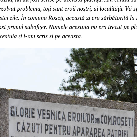
zolvat problema, toți sunt eroii noștri, ai localității. Vă 
stei zile. În comuna Roseți, această zi era sărbătorită l
ost primul subofițer. Numele acestuia nu era trecut pe p
cestuia și l-am scris si pe aceasta.