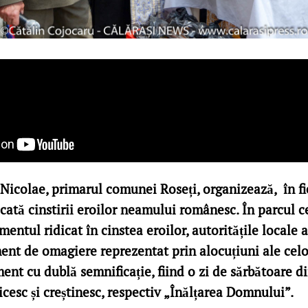
icolae, primarul comunei Roseți, organizează, în fi
cată cinstirii eroilor neamului românesc. În parcul c
mentul ridicat în cinstea eroilor, autoritățile locale 
t de omagiere reprezentat prin alocuțiuni ale celor
ent cu dublă semnificație, fiind o zi de sărbătoare d
icesc și creștinesc, respectiv „Înălțarea Domnului”.