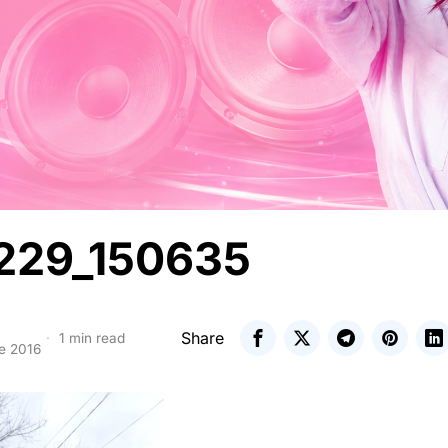
229_150635
Share
1 min read
e 2016