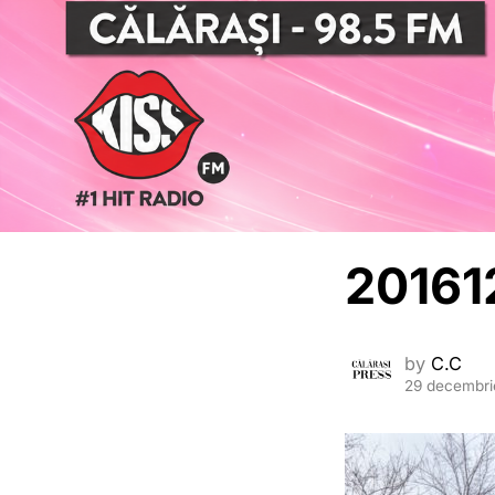
20161
by
C.C
29 decembri