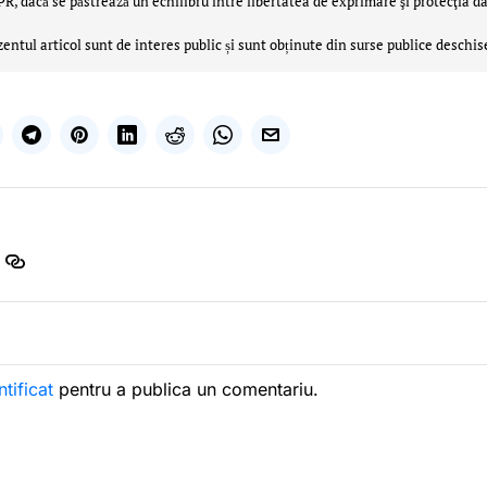
 dacă se păstrează un echilibru între libertatea de exprimare şi protecţia da
zentul articol sunt de interes public și sunt obținute din surse publice deschis
ntificat
pentru a publica un comentariu.