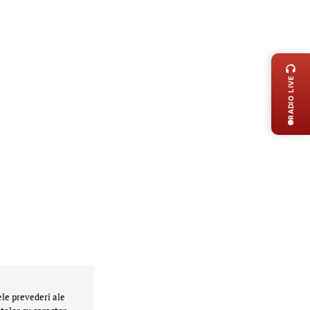
LIVE 
RADIO LIVE
ele prevederi ale