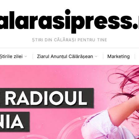
ȘTIRI DIN CĂLĂRAȘI PENTRU TINE
Știrile zilei
Ziarul Anunțul Călărășean
Marketing