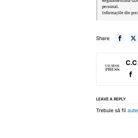
Regulamentului GDPR,
personal.
Informațiile din pre
Share
C.C
LEAVE A REPLY
Trebuie să fii
aute