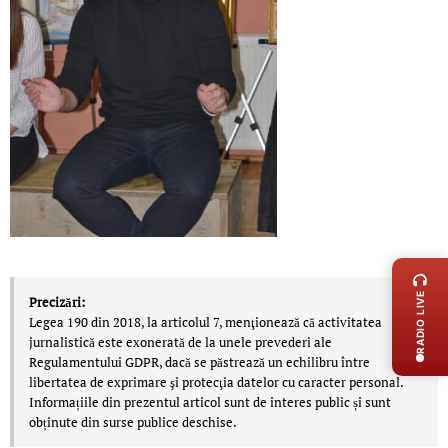
LIVE 
RADIO LIVE
Precizări:
Legea 190 din 2018, la articolul 7, menţionează că activitatea
jurnalistică este exonerată de la unele prevederi ale
Regulamentului GDPR, dacă se păstrează un echilibru între
libertatea de exprimare şi protecţia datelor cu caracter personal.
Informațiile din prezentul articol sunt de interes public și sunt
obținute din surse publice deschise.