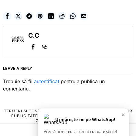
C.C
LEAVE A REPLY
Trebuie să fii
autentificat
pentru a publica un
comentariu.
TERMENI ȘI CONDIȚII
COOKIES
POLITICA DE ANULARE & RETUR
×
PUBLICITATE ONLINE & TIPĂRITĂ
DESPRE NOI
CONTACT
Urmărește-ne pe WhatsApp!
ZIARUL ANUNȚUL CĂLĂRĂȘEAN
Vrei să fii mereu la curent cu toate știrile?