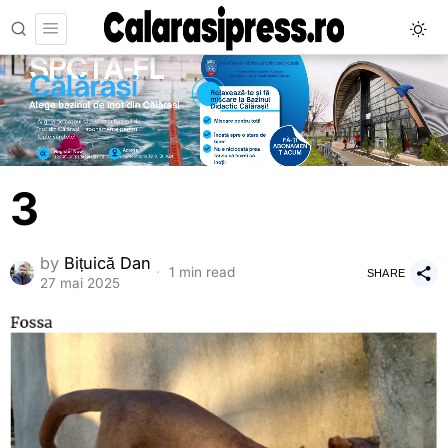
3
by
Bițuică Dan
1 min read
SHARE
27 mai 2025