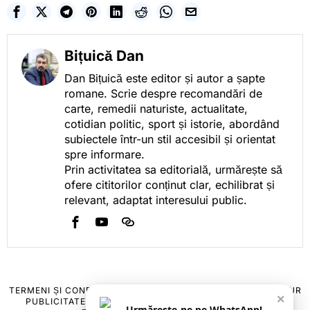
Bițuică Dan
Dan Bițuică este editor și autor a șapte
romane. Scrie despre recomandări de
carte, remedii naturiste, actualitate,
cotidian politic, sport și istorie, abordând
subiectele într-un stil accesibil și orientat
spre informare.
Prin activitatea sa editorială, urmărește să
ofere cititorilor conținut clar, echilibrat și
relevant, adaptat interesului public.
TERMENI ȘI CONDIȚII
COOKIES
POLITICA DE ANULARE & RETUR
×
PUBLICITATE ONLINE & TIPĂRITĂ
DESPRE NOI
CONTACT
Urmărește-ne pe WhatsApp!