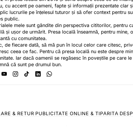
u, cu accent pe oameni, fapte și informații prezentate clar ș
plic lucrurile pe înțelesul tuturor și să ofer context pentru s
es public.
ialele mele sunt gândite din perspectiva cititorilor, pentru c
tilă și ușor de urmărit. Presa locală înseamnă, pentru mine, 
antă cu comunitatea.
c, de fiecare dată, să mă pun în locul celor care citesc, pri
esc ceea ce fac. Pentru că presa locală nu este despre min
itate. Iar dacă oamenii se regăsesc în poveștile pe care le
mnă că sunt pe drumul bun.
LARE & RETUR
PUBLICITATE ONLINE & TIPĂRITĂ
DESP