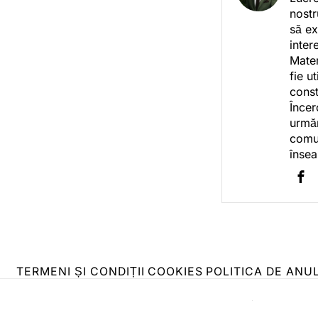
nostr
să ex
inter
Mater
fie u
const
Încer
urmăr
comun
însea
TERMENI ȘI CONDIȚII
COOKIES
POLITICA DE ANU