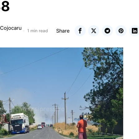
38
 Cojocaru
Share
1 min read