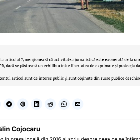
la articolul 7, menţionează că activitatea jurnalistică este exonerată de la un
 dacă se păstrează un echilibru între libertatea de exprimare şi protecţia da
zentul articol sunt de interes public și sunt obținute din surse publice deschis
ălin Cojocaru
z în presa locală din 2016 și scriu despre ceea ce se întâmpl