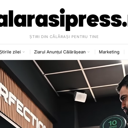
ȘTIRI DIN CĂLĂRAȘI PENTRU TINE
Știrile zilei
Ziarul Anunțul Călărășean
Marketing