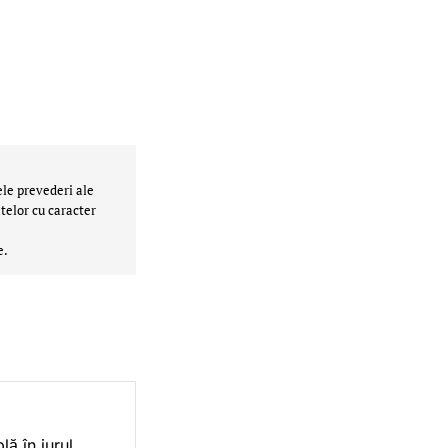
ele prevederi ale
telor cu caracter
e.
ă în jurul