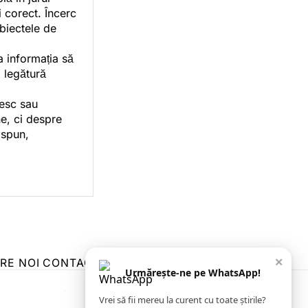
i corect. Încerc
ubiectele de
a informația să
o legătură
vesc sau
e, ci despre
 spun,
×
RE NOI
CONTACT
ZIARUL ANUNȚUL CĂLĂRĂȘEAN
Urmărește-ne pe WhatsApp!
Vrei să fii mereu la curent cu toate știrile?