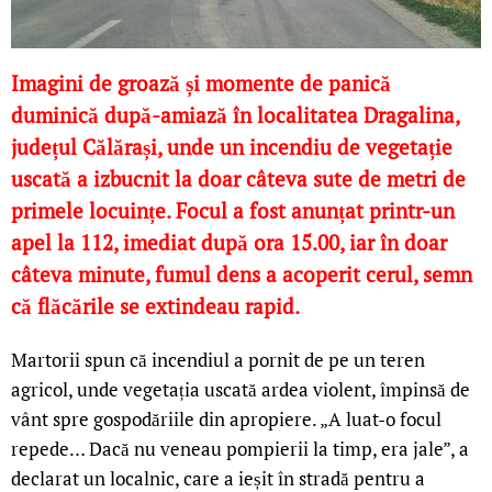
Imagini de groază și momente de panică
duminică după-amiază în localitatea Dragalina,
județul Călărași, unde un incendiu de vegetație
uscată a izbucnit la doar câteva sute de metri de
primele locuințe. Focul a fost anunțat printr-un
apel la 112, imediat după ora 15.00, iar în doar
câteva minute, fumul dens a acoperit cerul, semn
că flăcările se extindeau rapid.
Martorii spun că incendiul a pornit de pe un teren
agricol, unde vegetația uscată ardea violent, împinsă de
vânt spre gospodăriile din apropiere. „A luat-o focul
repede… Dacă nu veneau pompierii la timp, era jale”, a
declarat un localnic, care a ieșit în stradă pentru a