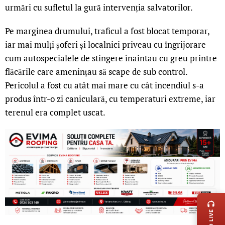
urmări cu sufletul la gură intervenția salvatorilor.
Pe marginea drumului, traficul a fost blocat temporar,
iar mai mulți șoferi și localnici priveau cu îngrijorare
cum autospecialele de stingere înaintau cu greu printre
flăcările care amenințau să scape de sub control.
Pericolul a fost cu atât mai mare cu cât incendiul s-a
produs într-o zi caniculară, cu temperaturi extreme, iar
terenul era complet uscat.
LIVE 
RADIO LIVE