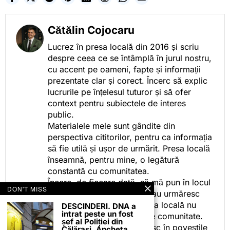
Cătălin Cojocaru
Lucrez în presa locală din 2016 și scriu
despre ceea ce se întâmplă în jurul nostru,
cu accent pe oameni, fapte și informații
prezentate clar și corect. Încerc să explic
lucrurile pe înțelesul tuturor și să ofer
context pentru subiectele de interes
public.
Materialele mele sunt gândite din
perspectiva cititorilor, pentru ca informația
să fie utilă și ușor de urmărit. Presa locală
înseamnă, pentru mine, o legătură
constantă cu comunitatea.
Încerc, de fiecare dată, să mă pun în locul
DON'T MISS
celor care citesc, privesc sau urmăresc
ceea ce fac. Pentru că presa locală nu
DESCINDERI. DNA a
intrat peste un fost
este despre mine, ci despre comunitate.
șef al Poliției din
Iar dacă oamenii se regăsesc în poveștile
Călărași. Ancheta