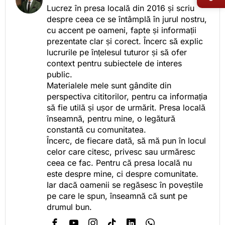
Lucrez în presa locală din 2016 și scriu
despre ceea ce se întâmplă în jurul nostru,
cu accent pe oameni, fapte și informații
prezentate clar și corect. Încerc să explic
lucrurile pe înțelesul tuturor și să ofer
context pentru subiectele de interes
public.
Materialele mele sunt gândite din
perspectiva cititorilor, pentru ca informația
să fie utilă și ușor de urmărit. Presa locală
înseamnă, pentru mine, o legătură
constantă cu comunitatea.
Încerc, de fiecare dată, să mă pun în locul
celor care citesc, privesc sau urmăresc
ceea ce fac. Pentru că presa locală nu
este despre mine, ci despre comunitate.
Iar dacă oamenii se regăsesc în poveștile
pe care le spun, înseamnă că sunt pe
drumul bun.