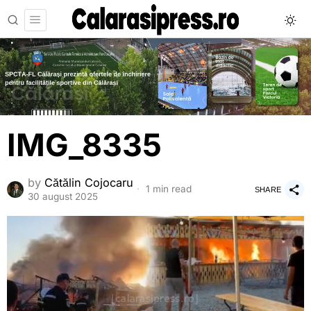
IMG_8335
by
Cătălin Cojocaru
1 min read
SHARE
30 august 2025