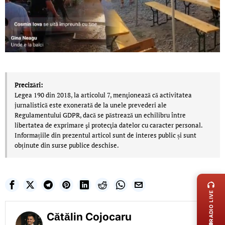
Precizări:
Legea 190 din 2018, la articolul 7, menţionează că activitatea
jurnalistică este exonerată de la unele prevederi ale
Regulamentului GDPR, dacă se păstrează un echilibru între
libertatea de exprimare şi protecţia datelor cu caracter personal.
Informațiile din prezentul articol sunt de interes public și sunt
obținute din surse publice deschise.
LIVE 
RADIO LIVE
Cătălin Cojocaru