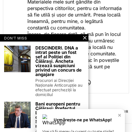
Materialele mele sunt gândite din
perspectiva cititorilor, pentru ca informația
să fie utilă și ușor de urmărit. Presa locală
înseamnă, pentru mine, o legătură
constantă cu comunitatea.
Încerc, de fiecare dată, să mă pun în locul
DON'T MISS
celor care citesc, privesc sau urmăresc
ceea ce fac. Pentru că presa locală nu
DESCINDERI. DNA a
intrat peste un fost
este despre mine, ci despre comunitate.
șef al Poliției din
Iar dacă oamenii se regăsesc în poveștile
Călărași. Ancheta
vizează suspiciuni
pe care le spun, înseamnă că sunt pe
privind un concurs de
drumul bun.
angajare
Procurori ai Direcției
Naționale Anticorupție au
efectuat percheziții la
domiciliul
Bani europeni pentru
Călărași: Prefectul
TERMENI ȘI CONDIȚII
COOKIES
POLITICA DE ANULARE & RETUR
Laurențiu State anunță
×
PUBLICITATE ONLINE & TIPĂRITĂ
DESPRE NOI
CONTACT
colaborarea cu ADR
Urmărește-ne pe WhatsApp!
Sud-Muntenia pentru
ZIARUL ANUNȚUL CĂLĂRĂȘEAN
noi finanțări
Vrei să fii mereu la curent cu toate știrile?