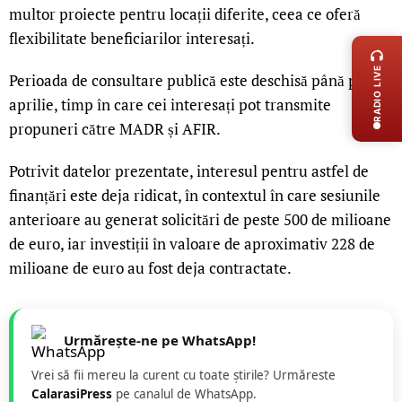
multor proiecte pentru locații diferite, ceea ce oferă
LIVE 
flexibilitate beneficiarilor interesați.
RADIO LIVE
Perioada de consultare publică este deschisă până pe 17
aprilie, timp în care cei interesați pot transmite
propuneri către MADR și AFIR.
Potrivit datelor prezentate, interesul pentru astfel de
finanțări este deja ridicat, în contextul în care sesiunile
anterioare au generat solicitări de peste 500 de milioane
de euro, iar investiții în valoare de aproximativ 228 de
milioane de euro au fost deja contractate.
Urmărește-ne pe WhatsApp!
Vrei să fii mereu la curent cu toate știrile? Urmăreste
CalarasiPress
pe canalul de WhatsApp.