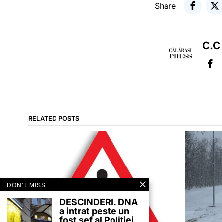
Share
C.C
RELATED POSTS
DON'T MISS
DESCINDERI. DNA
a intrat peste un
fost șef al Poliției