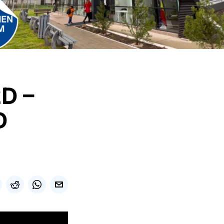
2D –
D