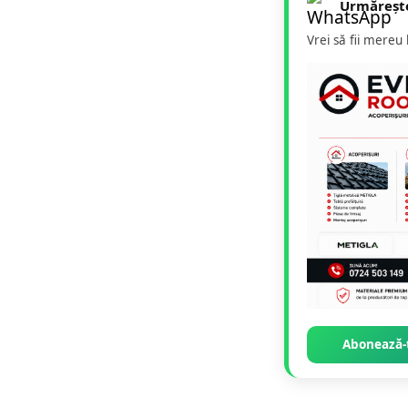
Urmăreșt
Vrei să fii mereu
Abonează-t