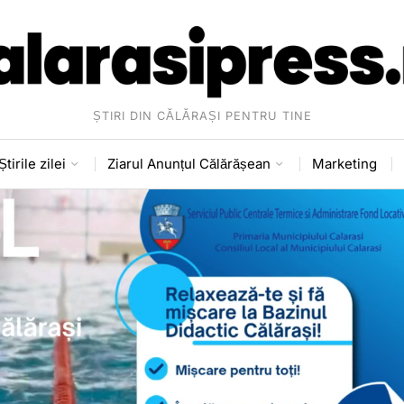
ȘTIRI DIN CĂLĂRAȘI PENTRU TINE
Știrile zilei
Ziarul Anunțul Călărășean
Marketing