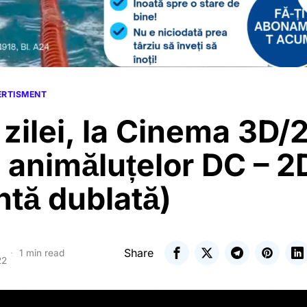
VERTISMENT
 zilei, la Cinema 3D/
 animăluțelor DC – 2
ntă dublată)
Share
1 min read
22