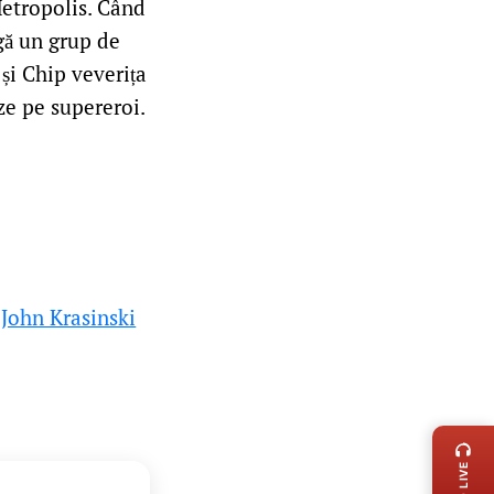
Metropolis. Când
ngă un grup de
și Chip veverița
eze pe supereroi.
,
John Krasinski
LIVE 