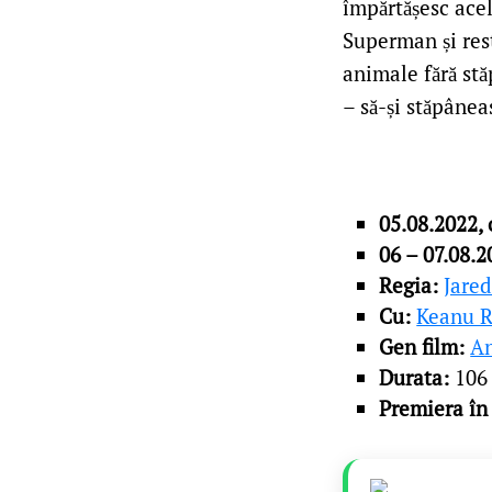
împărtășesc acel
Superman și rest
animale fără stă
– să-și stăpânea
05.08.2022, 
06 – 07.08.2
Regia:
Jared
Cu:
Keanu 
Gen film:
An
Durata:
106
Premiera
în