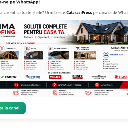
e-ne pe WhatsApp!
 la curent cu toate știrile? Urmăreste
CalarasiPress
pe canalul de What
e la canal