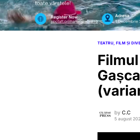
TEATRU, FILM ȘI DI
Filmul
Gașca
(varia
by
C.C
5 august 20