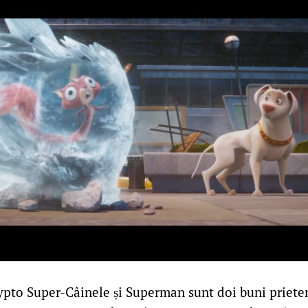
rypto Super-Câinele și Superman sunt doi buni priete