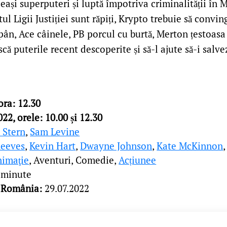
eași superputeri și luptă împotriva criminalității în 
ul Ligii Justiției sunt răpiți, Krypto trebuie să convi
pân, Ace câinele, PB porcul cu burtă, Merton țestoasa 
scă puterile recent descoperite și să-l ajute să-i salv
ora: 12.30
022, orele: 10.00 și 12.30
 Stern
,
Sam Levine
Reeves
,
Kevin Hart
,
Dwayne Johnson
,
Kate McKinnon
imaţie
, Aventuri, Comedie,
Acțiunee
 minute
România:
29.07.2022