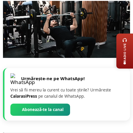
LIVE 
RADIO LIVE
Urmărește-ne pe WhatsApp!
Vrei să fii mereu la curent cu toate știrile? Urmăreste
CalarasiPress
pe canalul de WhatsApp.
Abonează-te la canal