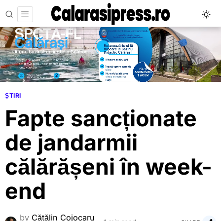
ȘTIRI
Fapte sancționate
de jandarmii
călărășeni în week-
end
by
Cătălin Cojocaru