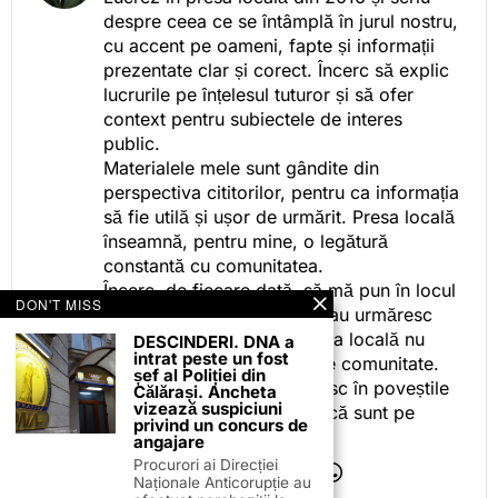
despre ceea ce se întâmplă în jurul nostru,
cu accent pe oameni, fapte și informații
prezentate clar și corect. Încerc să explic
lucrurile pe înțelesul tuturor și să ofer
context pentru subiectele de interes
public.
Materialele mele sunt gândite din
perspectiva cititorilor, pentru ca informația
să fie utilă și ușor de urmărit. Presa locală
înseamnă, pentru mine, o legătură
constantă cu comunitatea.
Încerc, de fiecare dată, să mă pun în locul
DON'T MISS
celor care citesc, privesc sau urmăresc
ceea ce fac. Pentru că presa locală nu
DESCINDERI. DNA a
intrat peste un fost
este despre mine, ci despre comunitate.
șef al Poliției din
Iar dacă oamenii se regăsesc în poveștile
Călărași. Ancheta
vizează suspiciuni
pe care le spun, înseamnă că sunt pe
privind un concurs de
drumul bun.
angajare
Procurori ai Direcției
Naționale Anticorupție au