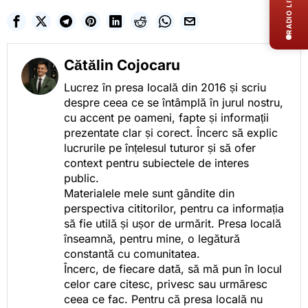
RADIO LIVE
Cătălin Cojocaru
Lucrez în presa locală din 2016 și scriu
despre ceea ce se întâmplă în jurul nostru,
cu accent pe oameni, fapte și informații
prezentate clar și corect. Încerc să explic
lucrurile pe înțelesul tuturor și să ofer
context pentru subiectele de interes
public.
Materialele mele sunt gândite din
perspectiva cititorilor, pentru ca informația
să fie utilă și ușor de urmărit. Presa locală
înseamnă, pentru mine, o legătură
constantă cu comunitatea.
Încerc, de fiecare dată, să mă pun în locul
celor care citesc, privesc sau urmăresc
ceea ce fac. Pentru că presa locală nu