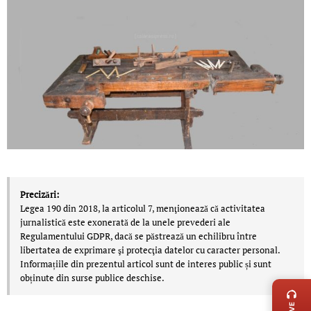
Precizări:
Legea 190 din 2018, la articolul 7, menţionează că activitatea
jurnalistică este exonerată de la unele prevederi ale
Regulamentului GDPR, dacă se păstrează un echilibru între
libertatea de exprimare şi protecţia datelor cu caracter personal.
Informațiile din prezentul articol sunt de interes public și sunt
LIVE 
obținute din surse publice deschise.