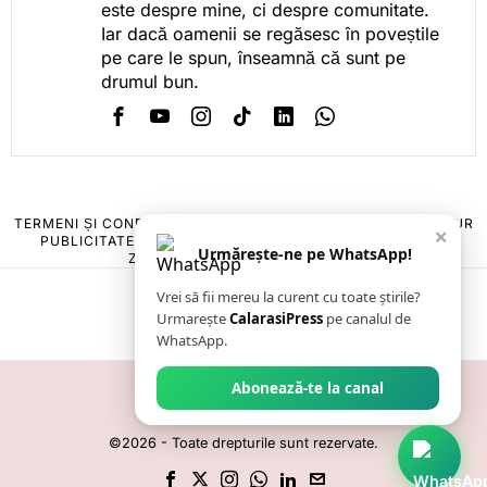
este despre mine, ci despre comunitate.
Iar dacă oamenii se regăsesc în poveștile
pe care le spun, înseamnă că sunt pe
drumul bun.
TERMENI ȘI CONDIȚII
COOKIES
POLITICA DE ANULARE & RETUR
×
PUBLICITATE ONLINE & TIPĂRITĂ
DESPRE NOI
CONTACT
Urmărește-ne pe WhatsApp!
ZIARUL ANUNȚUL CĂLĂRĂȘEAN
Vrei să fii mereu la curent cu toate știrile?
Urmarește
CalarasiPress
pe canalul de
WhatsApp.
Abonează-te la canal
©
2026
- Toate drepturile sunt rezervate.