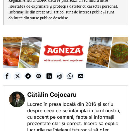
Regulamentului GDPR, dacă se păstrează un echilibru între
libertatea de exprimare şi protecţia datelor cu caracter personal.
Informațiile din prezentul articol sunt de interes public și sunt
obținute din surse publice deschise.
Cătălin Cojocaru
Lucrez în presa locală din 2016 și scriu
despre ceea ce se întâmplă în jurul nostru,
cu accent pe oameni, fapte și informații
prezentate clar și corect. Încerc să explic
lucrurile pe înțelesul tuturor și să ofer