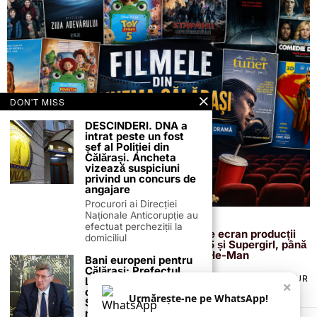
DON'T MISS
DESCINDERI. DNA a
intrat peste un fost
șef al Poliției din
Călărași. Ancheta
vizează suspiciuni
privind un concurs de
angajare
Procurori ai Direcției
Naționale Anticorupție au
7 iunie 2026
efectuat percheziții la
Cinema 3D/2D Călărași aduce pe marele ecran producții
domiciliul
pentru toate gusturile. De la Toy Story 5 și Supergirl, până
la thrillerul românesc Fjord și noul film He-Man
Bani europeni pentru
Călărași: Prefectul
TERMENI ȘI CONDIȚII
COOKIES
POLITICA DE ANULARE & RETUR
Laurențiu State anunță
×
PUBLICITATE ONLINE & TIPĂRITĂ
DESPRE NOI
CONTACT
colaborarea cu ADR
Urmărește-ne pe WhatsApp!
ZIARUL ANUNȚUL CĂLĂRĂȘEAN
Sud-Muntenia pentru
noi finanțări