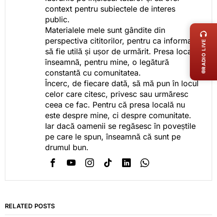
context pentru subiectele de interes
LIVE 
public.
Materialele mele sunt gândite din
perspectiva cititorilor, pentru ca informația
RADIO LIVE
să fie utilă și ușor de urmărit. Presa locală
înseamnă, pentru mine, o legătură
constantă cu comunitatea.
Încerc, de fiecare dată, să mă pun în locul
celor care citesc, privesc sau urmăresc
ceea ce fac. Pentru că presa locală nu
este despre mine, ci despre comunitate.
Iar dacă oamenii se regăsesc în poveștile
pe care le spun, înseamnă că sunt pe
drumul bun.
RELATED POSTS