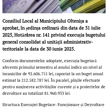
Consiliul Local al Municipiului Oltenița a
aprobat, în ședința ordinară din data de 31 iulie
2025, Hotărârea nr. 141 privind execuția bugetului
general consolidat al unității administrativ-
teritoriale la data de 30 iunie 2025.
Conform documentelor adoptate, execuția bugetară
aferentă primului semestru al anului indică un nivel al
încasărilor de 92.606.751 lei, raportat la un buget anual
estimat la 212.582.787 lei. În paralel, plățile efectuate
pentru susținerea activităților curente și a proiectelor de
dezvoltare au totalizat 81.960.933 lei.
Structura Execuției Bugetare: Funcționare și Dezvoltare