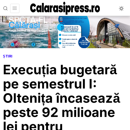
ȘTIRI
Execuția bugetară
pe semestrul I:
Oltenița încasează
peste 92 milioane
lei pentru