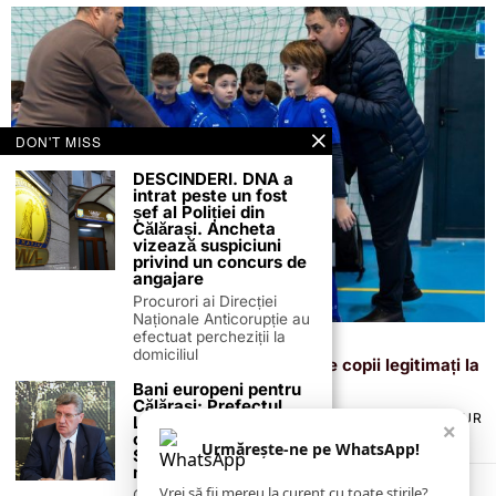
DON'T MISS
DESCINDERI. DNA a
intrat peste un fost
șef al Poliției din
Călărași. Ancheta
vizează suspiciuni
privind un concurs de
angajare
Procurori ai Direcției
Naționale Anticorupție au
efectuat percheziții la
17 decembrie 2025
domiciliul
Bucurie și sport la Oltenița: peste 140 de copii legitimați la
ACSM, întâmpinați de Moș Crăciun
Bani europeni pentru
Călărași: Prefectul
TERMENI ȘI CONDIȚII
COOKIES
POLITICA DE ANULARE & RETUR
Laurențiu State anunță
×
PUBLICITATE ONLINE & TIPĂRITĂ
DESPRE NOI
CONTACT
colaborarea cu ADR
Urmărește-ne pe WhatsApp!
ZIARUL ANUNȚUL CĂLĂRĂȘEAN
Sud-Muntenia pentru
noi finanțări
Vrei să fii mereu la curent cu toate știrile?
Călărașul se pregătește