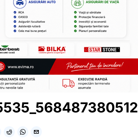
5535_56848738051