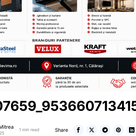
07659_95366071341
Mitrea
Share
1 min read
025