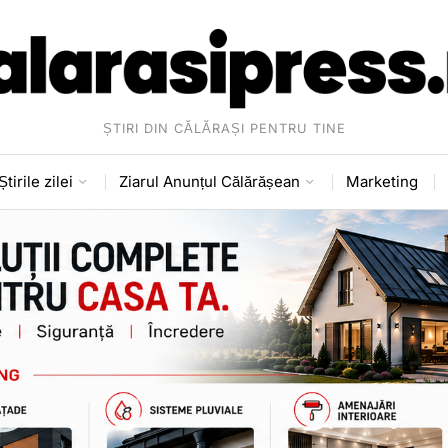
ȘTIRI DIN CĂLĂRAȘI PENTRU TINE
Știrile zilei
Ziarul Anunțul Călărășean
Marketing