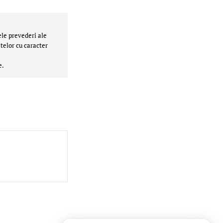
ele prevederi ale
telor cu caracter
e.