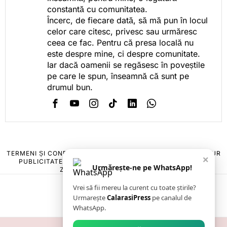
constantă cu comunitatea.
Încerc, de fiecare dată, să mă pun în locul
celor care citesc, privesc sau urmăresc
ceea ce fac. Pentru că presa locală nu
este despre mine, ci despre comunitate.
Iar dacă oamenii se regăsesc în poveștile
pe care le spun, înseamnă că sunt pe
drumul bun.
TERMENI ȘI CONDIȚII
COOKIES
POLITICA DE ANULARE & RETUR
×
PUBLICITATE ONLINE & TIPĂRITĂ
DESPRE NOI
CONTACT
Urmărește-ne pe WhatsApp!
ZIARUL ANUNȚUL CĂLĂRĂȘEAN
Vrei să fii mereu la curent cu toate știrile?
Urmarește
CalarasiPress
pe canalul de
WhatsApp.