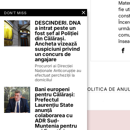
Mater
fie u
DON'T MISS
const
Încer
DESCINDERI. DNA
a intrat peste un
urmăr
fost șef al Poliției
comun
din Călărași.
însea
Ancheta vizează
suspiciuni privind
un concurs de
angajare
Procurori ai Direcției
Naționale Anticorupție au
efectuat percheziții la
domiciliul
Bani europeni
TERMENI ȘI CONDIȚII
COOKIES
POLITICA DE ANU
pentru Călărași:
Prefectul
Laurențiu State
anunță
colaborarea cu
ADR Sud-
Muntenia pentru