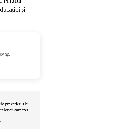
a Palatul
ducației și
sApp.
ele prevederi ale
telor cu caracter
e.