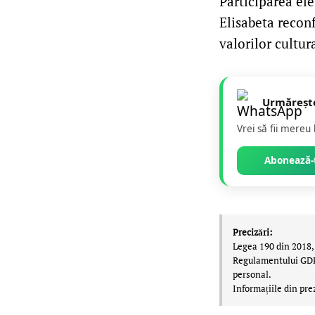
Participarea ele
Elisabeta reconf
valorilor cultur
Urmăreșt
Vrei să fii mereu
Abonează-t
Precizări:
Legea 190 din 2018, 
Regulamentului GDPR,
personal.
Informațiile din pre