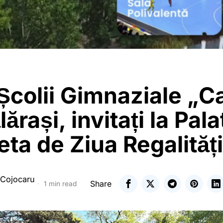
 Școlii Gimnaziale „Ca
ărași, invitați la Pala
eta de Ziua Regalități
 Cojocaru
Share
1 min read