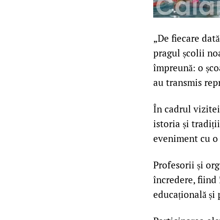
„De fiecare dată
pragul școlii no
împreună: o șco
au transmis repr
În cadrul vizite
istoria și tradiț
eveniment cu o 
Profesorii și or
încredere, fiind
educațională și 