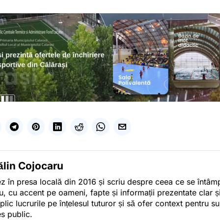
ălin Cojocaru
z în presa locală din 2016 și scriu despre ceea ce se întâmpl
u, cu accent pe oameni, fapte și informații prezentate clar ș
plic lucrurile pe înțelesul tuturor și să ofer context pentru s
es public.