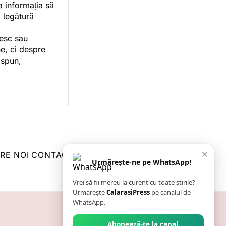
a informația să
o legătură
vesc sau
e, ci despre
 spun,
×
RE NOI
CONTACT
ZIARUL ANUNȚUL CĂLĂRĂȘEAN
Urmărește-ne pe WhatsApp!
Vrei să fii mereu la curent cu toate știrile?
Urmarește
CalarasiPress
pe canalul de
WhatsApp.
Abonează-te la canal