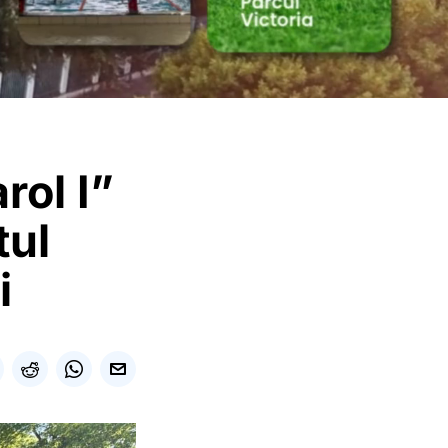
rol I”
tul
i