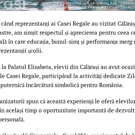
 când reprezentanți ai Casei Regale au vizitat Călărași
astre, am simțit respectul și aprecierea pentru ceea 
ală în care educația, bunul-simț și performanța merg
ezentanții școlii.
i la Palatul Elisabeta, elevii din Călărași au avut oca
iile Casei Regale, participând la activități dedicate Zile
puternică încărcătură simbolică pentru România.
ganizatorii spun că această experiență le oferă elevilo
 în același timp o oportunitate importantă de dezvol
personală.