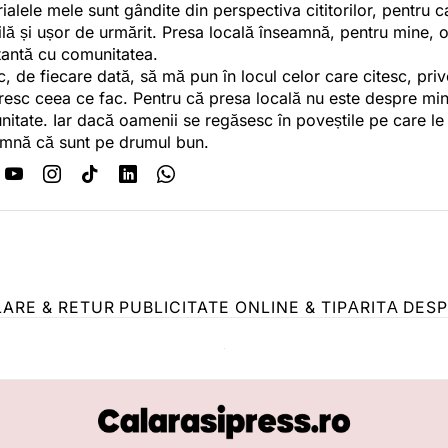
ialele mele sunt gândite din perspectiva cititorilor, pentru c
tilă și ușor de urmărit. Presa locală înseamnă, pentru mine, 
antă cu comunitatea.
c, de fiecare dată, să mă pun în locul celor care citesc, pri
esc ceea ce fac. Pentru că presa locală nu este despre min
itate. Iar dacă oamenii se regăsesc în poveștile pe care le
mnă că sunt pe drumul bun.
LARE & RETUR
PUBLICITATE ONLINE & TIPĂRITĂ
DESP