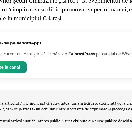
vilor Școlii Gimnaziale „Carol I” la evenimentul de l
irmă implicarea școlii în promovarea performanței, e
ale în municipiul Călărași.
e-ne pe WhatsApp!
 la curent cu toate știrile? Urmăreste
CalarasiPress
pe canalul de What
e la canal
la articolul 7, menţionează că activitatea jurnalistică este exonerată de la un
 dacă se păstrează un echilibru între libertatea de exprimare şi protecţia da
zentul articol sunt de interes public și sunt obținute din surse publice deschis