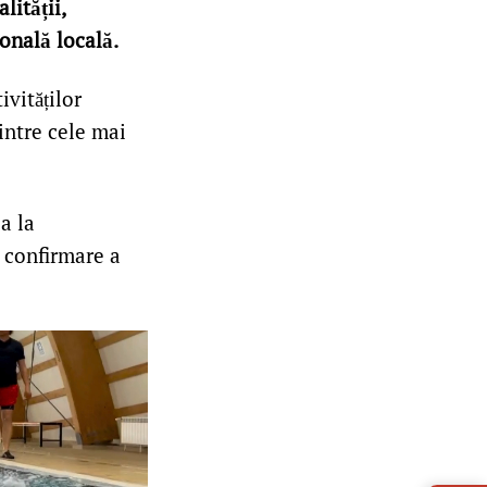
lității,
onală locală.
ivităților
intre cele mai
a la
 confirmare a
LIVE 