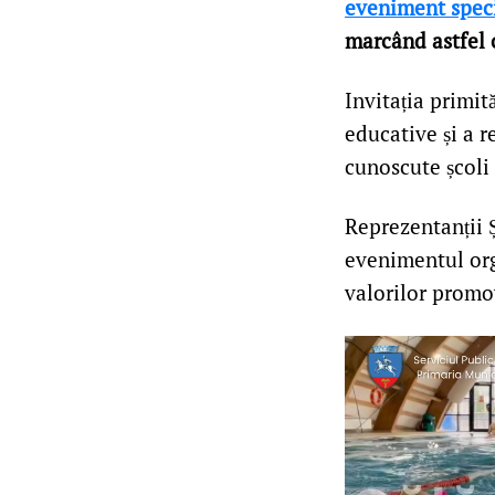
eveniment speci
marcând astfel 
Invitația primit
educative și a r
cunoscute școli
Reprezentanții Ș
evenimentul org
valorilor promov