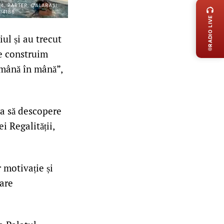
RADIO LIVE
ul și au trecut
ce construim
 mână în mână”,
zia să descopere
i Regalității,
r motivație și
tare