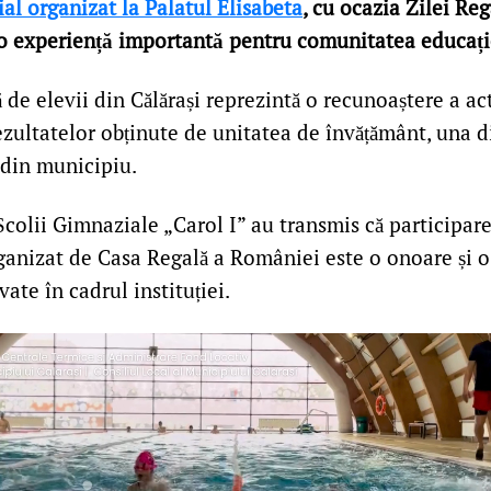
al organizat la Palatul Elisabeta
, cu ocazia Zilei Rega
o experiență importantă pentru comunitatea educați
ă de elevii din Călărași reprezintă o recunoaștere a act
ezultatelor obținute de unitatea de învățământ, una d
 din municipiu.
colii Gimnaziale „Carol I” au transmis că participare
anizat de Casa Regală a României este o onoare și o
ate în cadrul instituției.