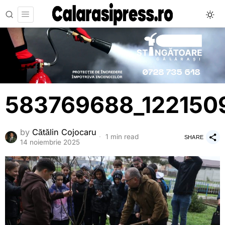
583769688_122150
by
Cătălin Cojocaru
1 min read
SHARE
14 noiembrie 2025