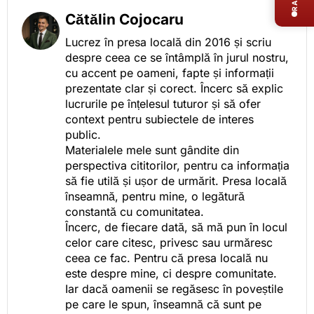
Cătălin Cojocaru
Lucrez în presa locală din 2016 și scriu
despre ceea ce se întâmplă în jurul nostru,
cu accent pe oameni, fapte și informații
prezentate clar și corect. Încerc să explic
lucrurile pe înțelesul tuturor și să ofer
context pentru subiectele de interes
public.
Materialele mele sunt gândite din
perspectiva cititorilor, pentru ca informația
să fie utilă și ușor de urmărit. Presa locală
înseamnă, pentru mine, o legătură
constantă cu comunitatea.
Încerc, de fiecare dată, să mă pun în locul
celor care citesc, privesc sau urmăresc
ceea ce fac. Pentru că presa locală nu
este despre mine, ci despre comunitate.
Iar dacă oamenii se regăsesc în poveștile
pe care le spun, înseamnă că sunt pe