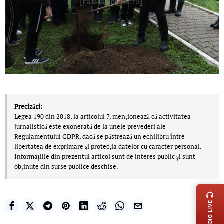
Precizări:
Legea 190 din 2018, la articolul 7, menţionează că activitatea
jurnalistică este exonerată de la unele prevederi ale
Regulamentului GDPR, dacă se păstrează un echilibru între
libertatea de exprimare şi protecţia datelor cu caracter personal.
Informațiile din prezentul articol sunt de interes public și sunt
obținute din surse publice deschise.
LIVE 
RADIO LIVE