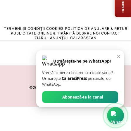
RADIO LIVE
TERMENI ȘI CONDIȚII
COOKIES
POLITICA DE ANULARE & RETUR
PUBLICITATE ONLINE & TIPĂRITĂ
DESPRE NOI
CONTACT
ZIARUL ANUNȚUL CĂLĂRĂȘEAN
×
Urmărește-ne pe WhatsApp!
Vrei să fii mereu la curent cu toate știrile?
Urmarește
CalarasiPress
pe canalul de
WhatsApp.
©
2026
- Toate drepturile sunt rezervate.
Abonează-te la canal