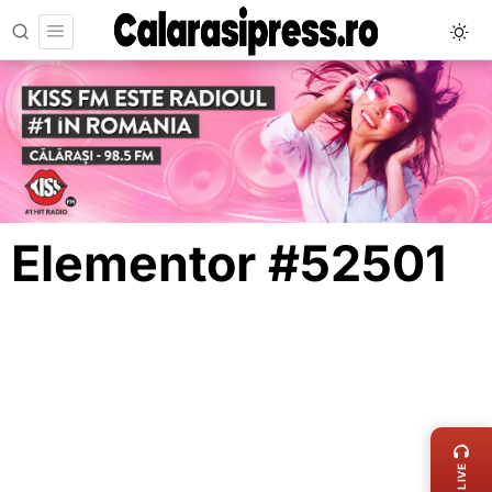
Elementor #52501
LIVE 