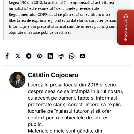
Legea 190 din 2018, la articolul 7, menţionează că activitatea
LIVE 
jurnalistică este exonerată de la unele prevederi ale
Regulamentului GDPR, dacă se păstrează un echilibru între
libertatea de exprimare şi protecţia datelor cu caracter personal.
RADIO LIVE
Informațiile din prezentul articol sunt de interes public și sunt
obținute din surse publice deschise.
Cătălin Cojocaru
Lucrez în presa locală din 2016 și scriu
despre ceea ce se întâmplă în jurul nostru,
cu accent pe oameni, fapte și informații
prezentate clar și corect. Încerc să explic
lucrurile pe înțelesul tuturor și să ofer
context pentru subiectele de interes
public.
Materialele mele sunt gândite din