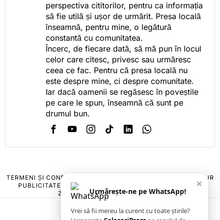
perspectiva cititorilor, pentru ca informația
să fie utilă și ușor de urmărit. Presa locală
înseamnă, pentru mine, o legătură
constantă cu comunitatea.
Încerc, de fiecare dată, să mă pun în locul
celor care citesc, privesc sau urmăresc
ceea ce fac. Pentru că presa locală nu
este despre mine, ci despre comunitate.
Iar dacă oamenii se regăsesc în poveștile
pe care le spun, înseamnă că sunt pe
drumul bun.
TERMENI ȘI CONDIȚII
COOKIES
POLITICA DE ANULARE & RETUR
×
PUBLICITATE ONLINE & TIPĂRITĂ
DESPRE NOI
CONTACT
Urmărește-ne pe WhatsApp!
ZIARUL ANUNȚUL CĂLĂRĂȘEAN
Vrei să fii mereu la curent cu toate știrile?