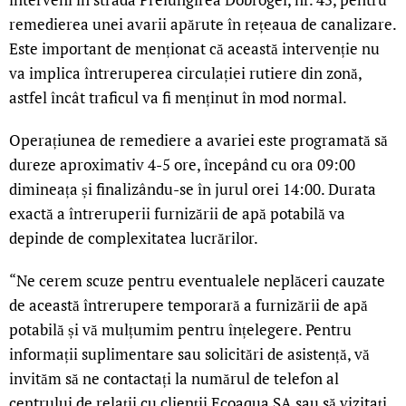
remedierea unei avarii apărute în rețeaua de canalizare.
Este important de menționat că această intervenție nu
va implica întreruperea circulației rutiere din zonă,
astfel încât traficul va fi menținut în mod normal.
Operațiunea de remediere a avariei este programată să
dureze aproximativ 4-5 ore, începând cu ora 09:00
dimineața și finalizându-se în jurul orei 14:00. Durata
exactă a întreruperii furnizării de apă potabilă va
depinde de complexitatea lucrărilor.
“Ne cerem scuze pentru eventualele neplăceri cauzate
de această întrerupere temporară a furnizării de apă
potabilă și vă mulțumim pentru înțelegere. Pentru
informații suplimentare sau solicitări de asistență, vă
invităm să ne contactați la numărul de telefon al
centrului de relații cu clienții Ecoaqua SA sau să vizitați