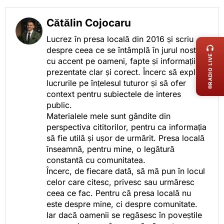
Cătălin Cojocaru
LIVE 
Lucrez în presa locală din 2016 și scriu
despre ceea ce se întâmplă în jurul nostru,
RADIO LIVE
cu accent pe oameni, fapte și informații
prezentate clar și corect. Încerc să explic
lucrurile pe înțelesul tuturor și să ofer
context pentru subiectele de interes
public.
Materialele mele sunt gândite din
perspectiva cititorilor, pentru ca informația
să fie utilă și ușor de urmărit. Presa locală
înseamnă, pentru mine, o legătură
constantă cu comunitatea.
Încerc, de fiecare dată, să mă pun în locul
celor care citesc, privesc sau urmăresc
ceea ce fac. Pentru că presa locală nu
este despre mine, ci despre comunitate.
Iar dacă oamenii se regăsesc în poveștile