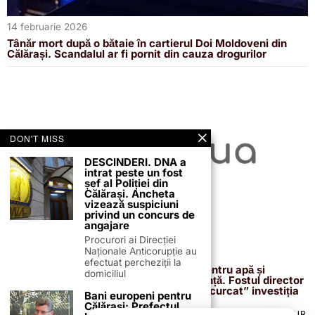
14 februarie 2026
Tânăr mort după o bătaie în cartierul Doi Moldoveni din
Călărași. Scandalul ar fi pornit din cauza drogurilor
DON'T MISS
DESCINDERI. DNA a
intrat peste un fost
șef al Poliției din
Călărași. Ancheta
vizează suspiciuni
privind un concurs de
angajare
Procurori ai Direcției
Naționale Anticorupție au
13 februarie 2026
efectuat percheziții la
Proiectul de 400 de milioane de euro pentru apă și
domiciliul
canalizare, confirmat definitiv de instanță. Fostul director
reacționează după acuzațiile că ar fi „încurcat” investiția
Bani europeni pentru
Călărași: Prefectul
TERMENI ȘI CONDIȚII
COOKIES
POLITICA DE ANULARE & RETUR