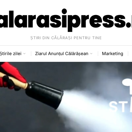
ȘTIRI DIN CĂLĂRAȘI PENTRU TINE
Știrile zilei
Ziarul Anunțul Călărășean
Marketing