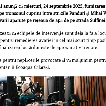
i anunță că miercuri, 24 septembrie 2025, furnizarea
 pe tronsonul cuprins între străzile Panduri și Mihai V
arii apărute pe rețeaua de apă de pe strada Sulfinei
ază că echipele de intervenție sunt deja la fața loc
 pentru remedierea avariei în cel mai scurt timp posi
inalizarea lucrărilor este de aproximativ trei ore.
 pentru neplăcerile provocate și vă mulțumim pentru 
ntanții Ecoaqua Călărași.