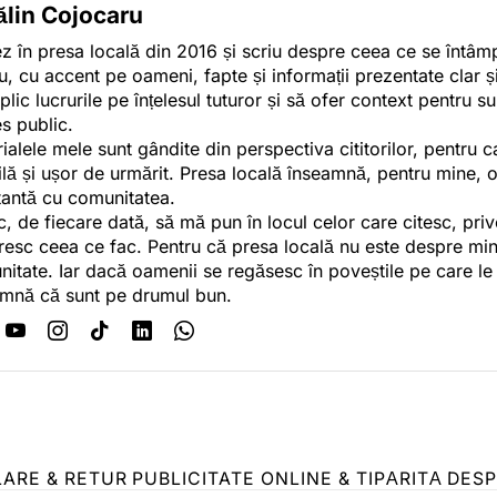
ălin Cojocaru
z în presa locală din 2016 și scriu despre ceea ce se întâmpl
u, cu accent pe oameni, fapte și informații prezentate clar ș
plic lucrurile pe înțelesul tuturor și să ofer context pentru s
es public.
ialele mele sunt gândite din perspectiva cititorilor, pentru c
tilă și ușor de urmărit. Presa locală înseamnă, pentru mine, 
antă cu comunitatea.
c, de fiecare dată, să mă pun în locul celor care citesc, pri
esc ceea ce fac. Pentru că presa locală nu este despre min
itate. Iar dacă oamenii se regăsesc în poveștile pe care le
mnă că sunt pe drumul bun.
LARE & RETUR
PUBLICITATE ONLINE & TIPĂRITĂ
DESP