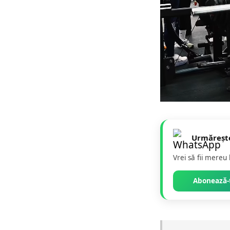
Urmăreșt
Vrei să fii mereu
Abonează-t