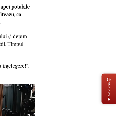
 apei potabile
iteazu, ca
.
ului și depun
bil. Timpul
înțelegere!”,
LIVE 
RADIO LIVE