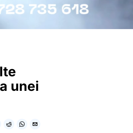
lte
za unei