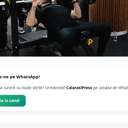
e-ne pe WhatsApp!
 la curent cu toate știrile? Urmăreste
CalarasiPress
pe canalul de What
e la canal