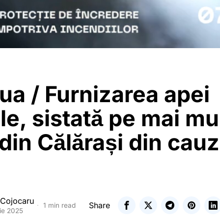
a / Furnizarea apei
le, sistată pe mai mu
 din Călărași din cau
 Cojocaru
Share
1 min read
ie 2025