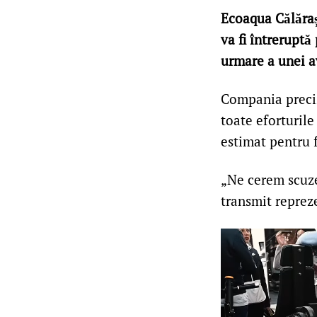
Ecoaqua Călăraș
va fi întreruptă
urmare a unei av
Compania precize
toate eforturile
estimat pentru f
„Ne cerem scuze
transmit repreze