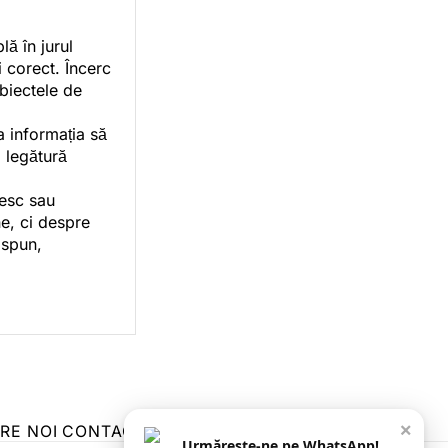
ă în jurul
i corect. Încerc
ubiectele de
a informația să
o legătură
vesc sau
e, ci despre
 spun,
×
RE NOI
CONTACT
ZIARUL ANUNȚUL CĂLĂRĂȘEAN
Urmărește-ne pe WhatsApp!