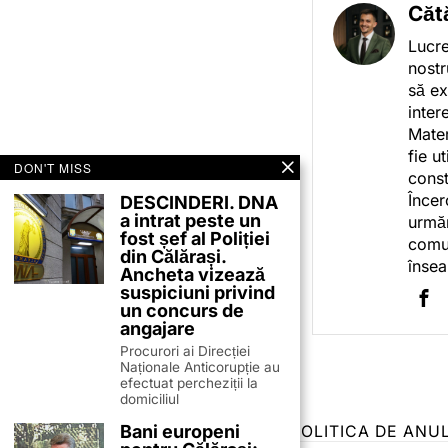
Căt
Lucre
nostr
să ex
inter
Mater
fie u
DON'T MISS
const
Încer
DESCINDERI. DNA
a intrat peste un
urmăr
fost șef al Poliției
comun
din Călărași.
însea
Ancheta vizează
suspiciuni privind
un concurs de
angajare
Procurori ai Direcției
Naționale Anticorupție au
efectuat percheziții la
domiciliul
Bani europeni
TERMENI ȘI CONDIȚII
COOKIES
POLITICA DE ANU