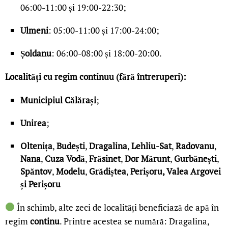
06:00-11:00 și 19:00-22:30;
Ulmeni
: 05:00-11:00 și 17:00-24:00;
Șoldanu
: 06:00-08:00 și 18:00-20:00.
Localități cu regim continuu (fără întreruperi):
Municipiul Călărași
;
Unirea
;
Oltenița
,
Budești
,
Dragalina
,
Lehliu-Sat
,
Radovanu
,
Nana
,
Cuza Vodă
,
Frăsinet
,
Dor Mărunt
,
Gurbănești
,
Spăntov
,
Modelu
,
Grădiștea
,
Perișoru,
Valea Argovei
și Perișoru
În schimb, alte zeci de localități beneficiază de apă în
regim
continu
. Printre acestea se numără: Dragalina,