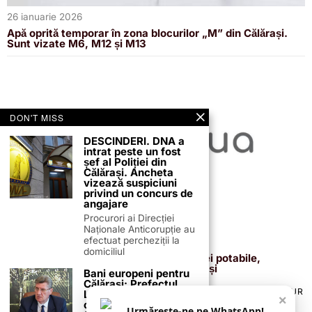
26 ianuarie 2026
Apă oprită temporar în zona blocurilor „M” din Călărași.
Sunt vizate M6, M12 și M13
DON'T MISS
DESCINDERI. DNA a
intrat peste un fost
șef al Poliției din
Călărași. Ancheta
vizează suspiciuni
privind un concurs de
angajare
Procurori ai Direcției
Naționale Anticorupție au
efectuat percheziții la
19 ianuarie 2026
domiciliul
Avarie la rețeaua de apă: furnizarea apei potabile,
întreruptă temporar în municipiul Călărași
Bani europeni pentru
Călărași: Prefectul
TERMENI ȘI CONDIȚII
COOKIES
POLITICA DE ANULARE & RETUR
Laurențiu State anunță
×
PUBLICITATE ONLINE & TIPĂRITĂ
DESPRE NOI
CONTACT
colaborarea cu ADR
Urmărește-ne pe WhatsApp!