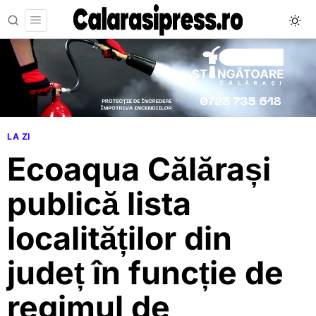
LA ZI
Ecoaqua Călărași
publică lista
localităților din
județ în funcție de
regimul de