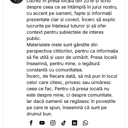
Lucrez în presa locală din 2016 și scriu
despre ceea ce se întâmplă în jurul nostru,
cu accent pe oameni, fapte și informații
prezentate clar și corect. Încerc să explic
lucrurile pe înțelesul tuturor și să ofer
context pentru subiectele de interes
public.
Materialele mele sunt gândite din
perspectiva cititorilor, pentru ca informația
să fie utilă și ușor de urmărit. Presa locală
înseamnă, pentru mine, o legătură
constantă cu comunitatea.
Încerc, de fiecare dată, să mă pun în locul
celor care citesc, privesc sau urmăresc
ceea ce fac. Pentru că presa locală nu
este despre mine, ci despre comunitate.
Iar dacă oamenii se regăsesc în poveștile
pe care le spun, înseamnă că sunt pe
drumul bun.