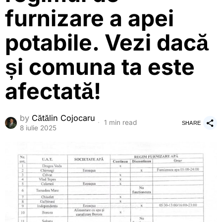
furnizare a apei
potabile. Vezi dacă
și comuna ta este
afectată!
by
Cătălin Cojocaru
1 min read
SHARE
8 iulie 2025