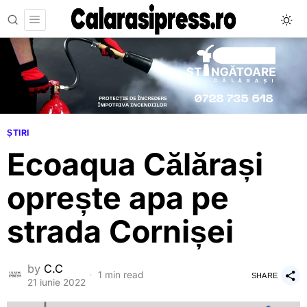
ȘTIRI
Ecoaqua Călărași
oprește apa pe
strada Cornișei
by
C.C
1 min read
SHARE
21 iunie 2022