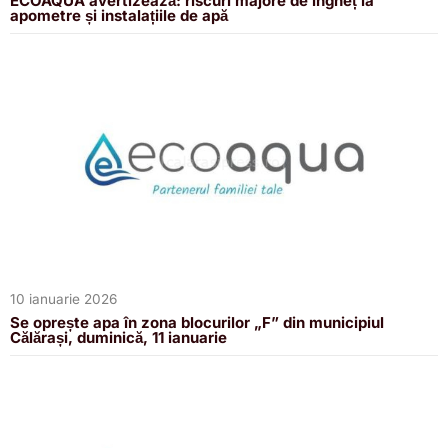
ECOAQUA avertizează: riscuri majore de îngheț la
apometre și instalațiile de apă
10 ianuarie 2026
Se oprește apa în zona blocurilor „F” din municipiul
Călărași, duminică, 11 ianuarie