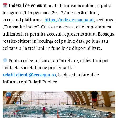
Indexul de consum
poate fi transmis online, rapid și
în siguranță, în perioada 20 – 27 ale fiecărei luni,
accesând platforma:
https://index.ecoaqua.ai
, secțiunea
„Transmite index”. Cu toate acestea, este important ca
utilizatorii să permită accesul reprezentantului Ecoaqua
(casier-cititor) în locuință cel puțin o dată pe lună sau,
cel târziu, la trei luni, în funcție de disponibilitate.
Pentru orice sesizare sau întrebare, utilizatorii pot
contacta societatea fie prin email la:
relatii.clienti@ecoaqua.ro
, fie direct la Biroul de
Informare și Relații Publice.