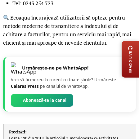
Tel: 0243 254 723
Ecoaqua încurajează utilizatorii să opteze pentru
metode moderne de transmitere a indexului și de
achitare a facturilor, pentru un serviciu mai rapid, mai
LIVE 
eficient și mai aproape de nevoile clientului.
RADIO LIVE
Urmărește-ne pe WhatsApp!
Vrei să fii mereu la curent cu toate știrile? Urmăreste
CalarasiPress
pe canalul de WhatsApp.
Abonează-te la canal
Precizări:
Legea 190 din 2018, la articolul 7, menţionează că activitatea