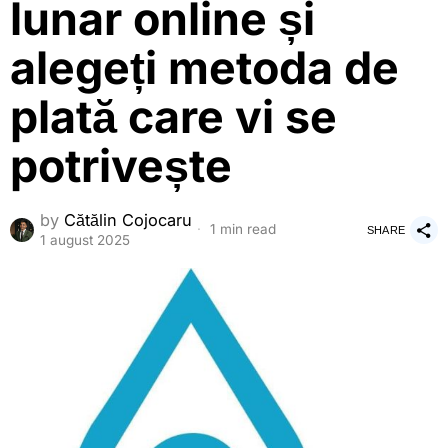
lunar online și
alegeți metoda de
plată care vi se
potrivește
by
Cătălin Cojocaru
1 min read
SHARE
1 august 2025