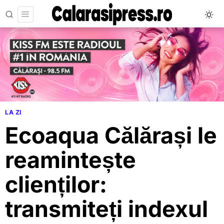
LA ZI
Ecoaqua Călărași le
reamintește
clienților:
transmiteți indexul