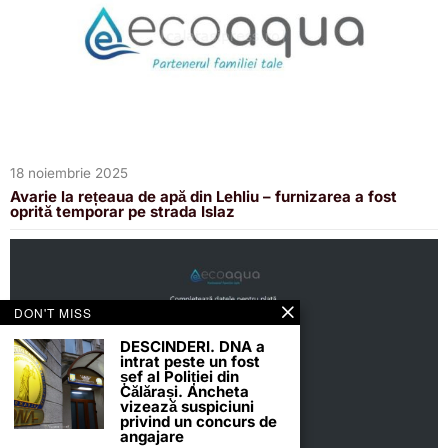
18 noiembrie 2025
Avarie la rețeaua de apă din Lehliu – furnizarea a fost
oprită temporar pe strada Islaz
DON'T MISS
DESCINDERI. DNA a
intrat peste un fost
șef al Poliției din
Călărași. Ancheta
vizează suspiciuni
privind un concurs de
angajare