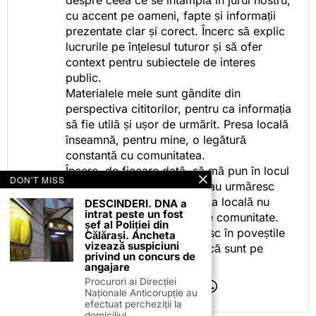
despre ceea ce se întâmplă în jurul nostru,
cu accent pe oameni, fapte și informații
prezentate clar și corect. Încerc să explic
lucrurile pe înțelesul tuturor și să ofer
context pentru subiectele de interes
public.
Materialele mele sunt gândite din
perspectiva cititorilor, pentru ca informația
să fie utilă și ușor de urmărit. Presa locală
înseamnă, pentru mine, o legătură
constantă cu comunitatea.
Încerc, de fiecare dată, să mă pun în locul
DON'T MISS
celor care citesc, privesc sau urmăresc
ceea ce fac. Pentru că presa locală nu
DESCINDERI. DNA a
intrat peste un fost
este despre mine, ci despre comunitate.
șef al Poliției din
Iar dacă oamenii se regăsesc în poveștile
Călărași. Ancheta
vizează suspiciuni
pe care le spun, înseamnă că sunt pe
privind un concurs de
drumul bun.
angajare
Procurori ai Direcției
Naționale Anticorupție au
efectuat percheziții la
domiciliul