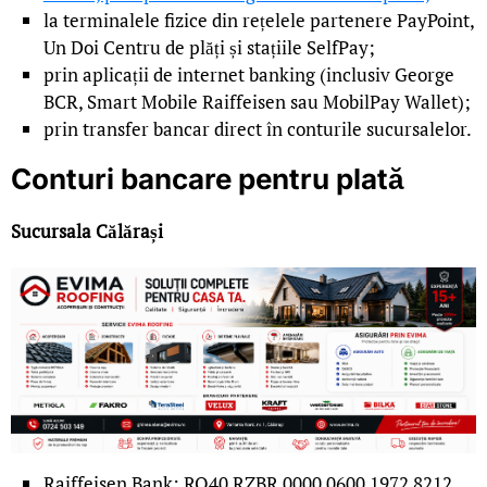
la terminalele fizice din rețelele partenere PayPoint,
Un Doi Centru de plăți și stațiile SelfPay;
prin aplicații de internet banking (inclusiv George
BCR, Smart Mobile Raiffeisen sau MobilPay Wallet);
prin transfer bancar direct în conturile sucursalelor.
Conturi bancare pentru plată
Sucursala Călărași
Raiffeisen Bank: RO40 RZBR 0000 0600 1972 8212