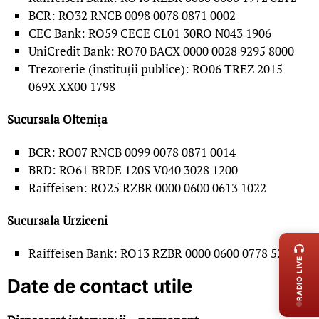
BCR: RO32 RNCB 0098 0078 0871 0002
CEC Bank: RO59 CECE CL01 30RO N043 1906
UniCredit Bank: RO70 BACX 0000 0028 9295 8000
Trezorerie (instituții publice): RO06 TREZ 2015
069X XX00 1798
Sucursala Oltenița
BCR: RO07 RNCB 0099 0078 0871 0014
BRD: RO61 BRDE 120S V040 3028 1200
Raiffeisen: RO25 RZBR 0000 0600 0613 1022
Sucursala Urziceni
LIVE 
Raiffeisen Bank: RO13 RZBR 0000 0600 0778 5282
RADIO LIVE
Date de contact utile