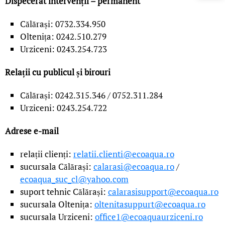
Dispecerat intervenții – permanent
Călărași: 0732.334.950
Oltenița: 0242.510.279
Urziceni: 0243.254.723
Relații cu publicul și birouri
Călărași: 0242.315.346 / 0752.311.284
Urziceni: 0243.254.722
Adrese e-mail
relații clienți:
relatii.clienti@ecoaqua.ro
sucursala Călărași:
calarasi@ecoaqua.ro
/
ecoaqua_suc_cl@yahoo.com
suport tehnic Călărași:
calarasisupport@ecoaqua.ro
sucursala Oltenița:
oltenitasuppurt@ecoaqua.ro
sucursala Urziceni:
office1@ecoaquaurziceni.ro